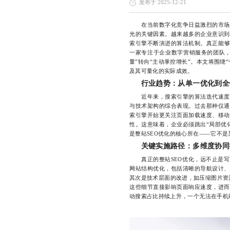
发布于 2025-12-21
在当前数字化竞争日益激烈的市场环
光的关键因素。越来越多的企业意识到
索引擎不断演进的算法机制。真正能够
一家专注于企业数字营销服务的团队，
量”转向“主动掌控增长”。本文将围绕
及其可量化的实际成效。
行业趋势：从单一优化到全
近年来，搜索引擎的算法迭代速度显
与技术架构的综合表现。过去那种仅通
索引擎开始更关注页面加载速度、移动
性。这意味着，企业必须跳出“局部优
是整站SEO优化的核心所在——它不
关键实施路径：多维度协同
真正的整站SEO优化，远不止是写
网站结构优化，包括清晰的导航设计、
其次是技术层面的改进，如压缩图片资源、
这些细节直接影响页面响应速度，进而
动搜索占比持续上升，一个无法在手机