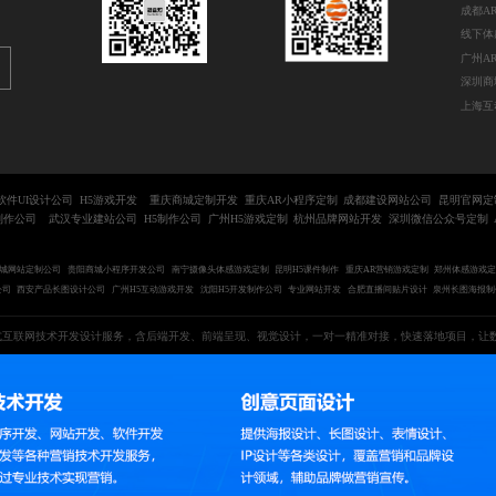
线下体
深圳商
软件UI设计公司
H5游戏开发
重庆商城定制开发
重庆AR小程序定制
成都建设网站公司
昆明官网定
制作公司
武汉专业建站公司
H5制作公司
广州H5游戏定制
杭州品牌网站开发
深圳微信公众号定制
城网站定制公司
贵阳商城小程序开发公司
南宁摄像头体感游戏定制
昆明H5课件制作
重庆AR营销游戏定制
郑州体感游戏
公司
西安产品长图设计公司
广州H5互动游戏开发
沈阳H5开发制作公司
专业网站开发
合肥直播间贴片设计
泉州长图海报制
式互联网技术开发设计服务，含后端开发、前端呈现、视觉设计，一对一精准对接，快速落地项目，让