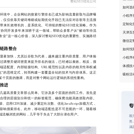
整站SEO优化公司
如何选
境中，企业网站的搜索引擎排名已成为影响流量获取与品牌曝
小程序
，仅仅依靠关键词堆砌或短期优化手段已无法应对谷歌等主流搜
定制化
带来长效增长的，是系统化、可持续的整站SEO优化策略。作为
协同开发多年来深耕于这一领域，帮助众多客户从“被动等待流
天津百
“专业”这一核心价值，深入探讨整站SEO优化的重要性、实施路径
微信定
链路整合
如何找
著加快，尤其以谷歌为代表，越来越注重内容质量、用户体验
小程序
过调整关键词密度来提升排名的做法，已经难以奏效。相反，搜
体感技
端适配度、内部链接结构、URL规范性以及内容的相关性和权威
化”的思维定式，转而构建一套覆盖全站的技术与内容体系。这正
吸粉活
是某个页面的微调，而是对整个网站运行逻辑的系统性重构。
推进
几篇高质量文章那么简单。它涉及多个层面的协同工作。首先是
合理的层级划分和统一的标签规范，确保爬虫能高效抓取内容。
启用CDN加速、减少重定向次数、优化JavaScript加载方式，
影响搜索排名。此外，移动端适配也是不可忽视的一环，随着移
端流畅浏览的网站，几乎等于失去了大部分潜在用户。