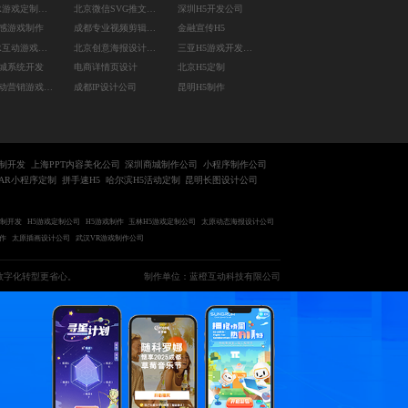
成都AR游戏定制公司
北京微信SVG推文排版
深圳H5开发公司
感游戏制作
成都专业视频剪辑公司
金融宣传H5
广州AR互动游戏制作
北京创意海报设计公司
三亚H5游戏开发公司
城系统开发
电商详情页设计
北京H5定制
上海互动营销游戏定制
成都IP设计公司
昆明H5制作
制开发
上海PPT内容美化公司
深圳商城制作公司
小程序制作公司
AR小程序定制
拼手速H5
哈尔滨H5活动定制
昆明长图设计公司
定制开发
H5游戏定制公司
H5游戏制作
玉林H5游戏定制公司
太原动态海报设计公司
作
太原插画设计公司
武汉VR游戏制作公司
数字化转型更省心。
制作单位：蓝橙互动科技有限公司