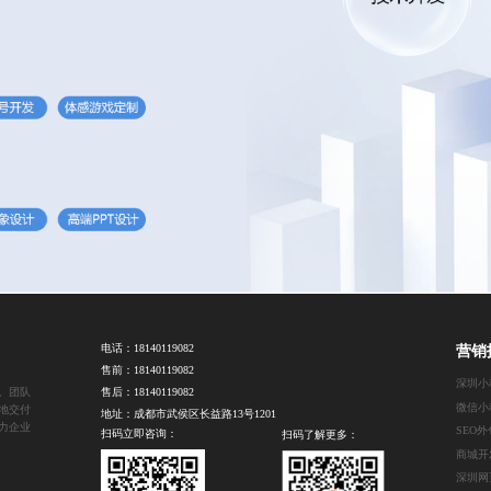
电话：
18140119082
营销
售前：
18140119082
深圳小
。团队
售后：
18140119082
微信小
地交付
地址：成都市武侯区长益路13号1201
力企业
SEO
扫码立即咨询：
扫码了解更多：
商城开
深圳网