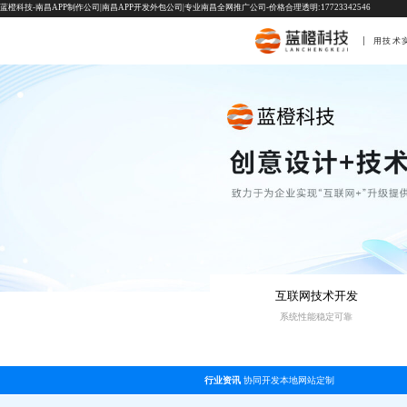
蓝橙科技-南昌APP制作公司|南昌APP开发外包公司|专业南昌全网推广公司-价格合理透明:17723342546
用技术
互联网技术开发
系统性能稳定可靠
行业资讯
协同开发本地网站定制