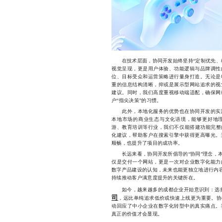
在技术层面，协同开发始终坚持“定制优先、模
视觉呈现，更是用户体验、功能逻辑与品牌调性
位、目标受众和运营策略进行量身打造。无论是
重的信息结构清晰，抑或是展示型网站追求的视
建议。同时，我们高度重视移动端适配，确保网
户“指尖决策”的习惯。
此外，本地化服务的优势也在协同开发的实践
本地市场的商业生态与文化语境，能够更好地
游、教育培训等行业，我们不仅能搭建功能完整
化建议，帮助客户在搜索引擎中获得更高曝光。
顺畅，也提升了项目的成功率。
长远来看，协同开发所倡导的“协同”理念，本
仅是交付一个网站，更是一次对企业数字化能力
数字产品建设的认知，未来也能更独立地进行内容
持续推动客户满意度提升的关键所在。
如今，越来越多的成都企业开始意识到：选择
司
，远比单纯追求低价或快速上线更为重要。协
动回应了中小企业在数字化转型中的真实痛点。
真正的价值才会显现。