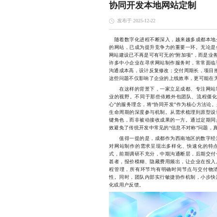
协同开发本地网站定制
发布于 2025-12-22
随着数字化进程不断深入，越来越多成都本地
的网站，已成为提升竞争力的重要一环。无论是
网站建设已不再是可有可无的“附加项”，而是业
许多中小企业在寻求网站制作服务时，常常面临
沟通成本高，设计反复修改；交付周期长，项目推
这些问题不仅影响了企业的上线效率，更可能在
在这样的背景下，一家立足成都、专注网站制
业的视野。不同于那些依赖外包团队、流程僵化
心”的服务理念，将“协同开发”作为核心方法论
生命周期的深度参与机制。从需求梳理到原型设
键角色，而非被动接收成果的一方。通过定期同
效避免了传统开发中常见的“信息不对称”问题，真
值得一提的是，成都作为西南地区的数字经济
对网站制作的需求呈现出多样化、快速化的特
式，前期调研不充分，中期沟通断层，后期交付
甚者，报价模糊、隐藏费用频出，让企业在投入
程管理，所有环节均有明确时间节点与交付物
性。同时，团队内部实行敏捷协作机制，小步快
化或用户反馈。