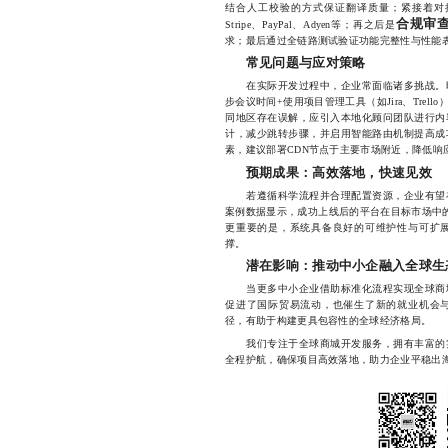
结合人工校验的方式保证翻译质量；紧接着对
合规审
Stripe、PayPal、Adyen等；再之后是
求；最后通过全链路测试验证功能完整性与性能
常见问题与应对策略
在实际开发过程中，企业常面临诸多挑战。时
步会议时间+使用项目管理工具（如Jira、Tre
同地区存在误解，应引入本地化顾问团队进行内
计，减少跳转步骤，并启用智能路由机制提高成
素，建议部署CDN节点于主要市场附近，降低响
预期成果：高效落地，快速见效
若遵循科学流程并合理配置资源，企业有望在
案例数据显示，成功上线后的平台在目标市场中的
更重要的是，系统具备良好的可维护性与可扩
撑。
潜在影响：推动中小企融入全球生
当更多中小企业借助标准化流程实现全球商城
促进了国际贸易流动，也催生了新的就业机会
径，有助于构建更具包容性的全球经济格局。
我们专注于全球商城开发服务，拥有丰富的实
全程护航，确保项目高效落地，助力企业平稳出海，微信