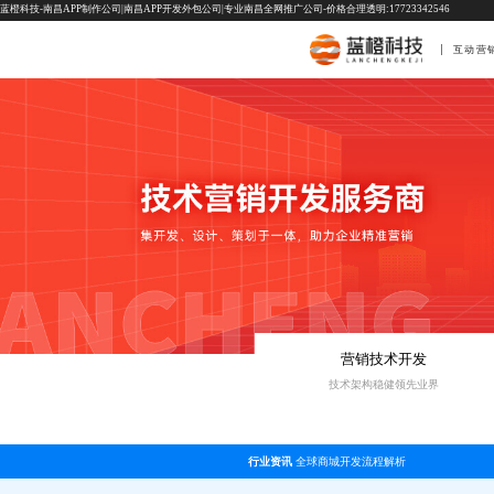
蓝橙科技-南昌APP制作公司|南昌APP开发外包公司|专业南昌全网推广公司-价格合理透明:17723342546
互动营
营销技术开发
技术架构稳健领先业界
行业资讯
全球商城开发流程解析