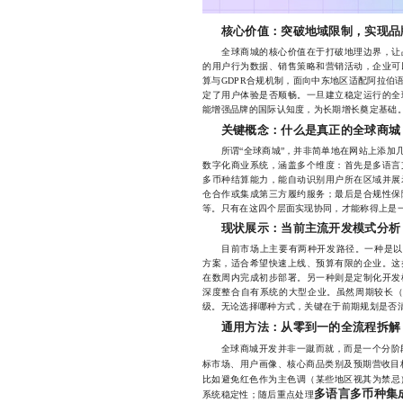
核心价值：突破地域限制，实现品
全球商城的核心价值在于打破地理边界，让品
的用户行为数据、销售策略和营销活动，企业可
算与GDPR合规机制，面向中东地区适配阿拉伯
定了用户体验是否顺畅。一旦建立稳定运行的全
能增强品牌的国际认知度，为长期增长奠定基础
关键概念：什么是真正的全球商城
所谓“全球商城”，并非简单地在网站上添加几
数字化商业系统，涵盖多个维度：首先是多语言
多币种结算能力，能自动识别用户所在区域并展
仓合作或集成第三方履约服务；最后是合规性保
等。只有在这四个层面实现协同，才能称得上是
现状展示：当前主流开发模式分析
目前市场上主要有两种开发路径。一种是以Shopify 
方案，适合希望快速上线、预算有限的企业。这
在数周内完成初步部署。另一种则是定制化开发
深度整合自有系统的大型企业。虽然周期较长（
级。无论选择哪种方式，关键在于前期规划是否
通用方法：从零到一的全流程拆解
全球商城开发并非一蹴而就，而是一个分阶
标市场、用户画像、核心商品类别及预期营收目
比如避免红色作为主色调（某些地区视其为禁忌
多语言多币种集
系统稳定性；随后重点处理