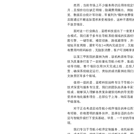
然而，当前市场上不少服务商仍沿用传统定制
月，且报价往往缺乏明细，隐藏费用频出。例如
览、数据后台统计等功能，常被列为“额外收费项
后期通过不断追加需求来变相涨价。这种不透明的
不放弃项目。
面对这一行业痛点，蓝橙科技提出了一套更务
合模式。我们基于多年在导航系统领域的实践经
图引擎、一键导航、楼层切换、路线避障等，并
缩短开发周期，通常可在2-4周内完成交付，又
有费用均明码标价，无隐形消费，客户可清晰掌
以某三甲医院的案例为例，该机构原有导诊系
技为其量身打造了一款轻量化导航小程序，集成
动等功能。整个项目仅用28天完成上线，总投
责，确保系统稳定运行。类似的成功案例在我们
文旅景区等多个领域。
值得一提的是，蓝橙科技始终专注于导航小程
技术深度与服务专注度。我们的团队由具备丰富
组成，能够深入理解各类复杂建筑结构的导览需
坚持本地化服务理念，总部位于上海，响应迅速
平稳落地。
对于正在考虑启动导航小程序项目的单位而言
有经验、价格透明的服务伙伴。选择合适的合作
淀与智能升级打下坚实基础。毕竟，一个好的导航
现。
我们专注于导航小程序定制服务，依托标准化