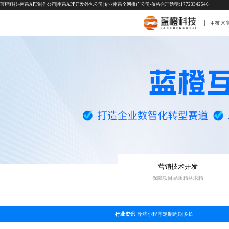
蓝橙科技-南昌APP制作公司|南昌APP开发外包公司|专业南昌全网推广公司-价格合理透明:17723342546
用技术
营销技术开发
保障项目品质精益求精
行业资讯
导航小程序定制周期多长