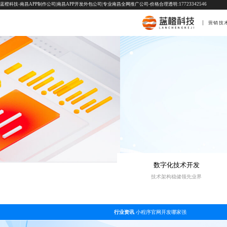
蓝橙科技-南昌APP制作公司|南昌APP开发外包公司|专业南昌全网推广公司-价格合理透明:17723342546
营销技
数字化技术开发
技术架构稳健领先业界
行业资讯
小程序官网开发哪家强