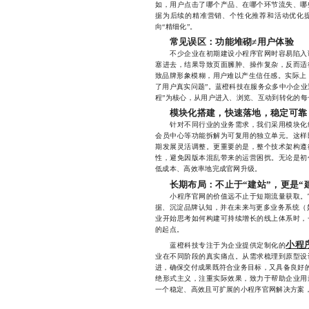
如，用户点击了哪个产品、在哪个环节流失、哪
据为后续的精准营销、个性化推荐和活动优化提
向“精细化”。
常见误区：功能堆砌≠用户体验
不少企业在初期建设小程序官网时容易陷入误
塞进去，结果导致页面臃肿、操作复杂，反而适
致品牌形象模糊，用户难以产生信任感。实际上，
了用户真实问题”。蓝橙科技在服务众多中小企业
程”为核心，从用户进入、浏览、互动到转化的
模块化搭建，快速落地，稳定可靠
针对不同行业的业务需求，我们采用模块化组
会员中心等功能拆解为可复用的独立单元。这样
期发展灵活调整。更重要的是，整个技术架构遵
性，避免因版本混乱带来的运营困扰。无论是初
低成本、高效率地完成官网升级。
长期布局：不止于“建站”，更是“
小程序官网的价值远不止于短期流量获取。它
据、沉淀品牌认知，并在未来与更多业务系统（如
业开始思考如何构建可持续增长的线上体系时，
的起点。
小程
蓝橙科技专注于为企业提供定制化的
业在不同阶段的真实痛点。从需求梳理到原型设
进，确保交付成果既符合业务目标，又具备良好的
绝形式主义，注重实际效果，致力于帮助企业用
一个稳定、高效且可扩展的小程序官网解决方案，欢迎