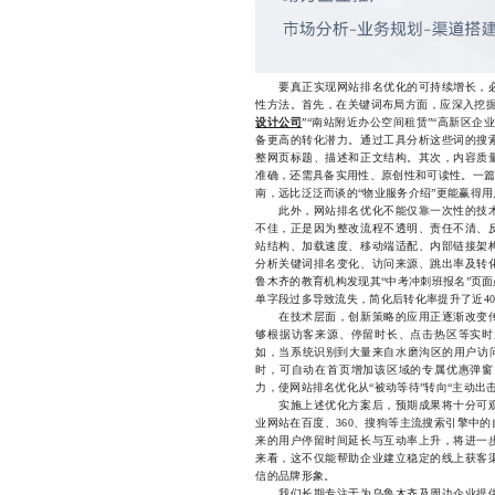
要真正实现网站排名优化的可持续增长，必
性方法。首先，在关键词布局方面，应深入挖掘
设计公司
”“南站附近办公空间租赁”“高新区
备更高的转化潜力。通过工具分析这些词的搜
整网页标题、描述和正文结构。其次，内容质
准确，还需具备实用性、原创性和可读性。一篇
南，远比泛泛而谈的“物业服务介绍”更能赢得
此外，网站排名优化不能仅靠一次性的技术
不佳，正是因为整改流程不透明、责任不清、
站结构、加载速度、移动端适配、内部链接架
分析关键词排名变化、访问来源、跳出率及转
鲁木齐的教育机构发现其“中考冲刺班报名”页
单字段过多导致流失，简化后转化率提升了近40
在技术层面，创新策略的应用正逐渐改变传
够根据访客来源、停留时长、点击热区等实时
如，当系统识别到大量来自水磨沟区的用户访问
时，可自动在首页增加该区域的专属优惠弹窗
力，使网站排名优化从“被动等待”转向“主动出
实施上述优化方案后，预期成果将十分可观
业网站在百度、360、搜狗等主流搜索引擎中
来的用户停留时间延长与互动率上升，将进一
来看，这不仅能帮助企业建立稳定的线上获客
信的品牌形象。
我们长期专注于为乌鲁木齐及周边企业提