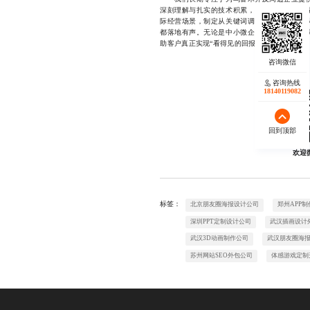
深刻理解与扎实的技术积累，已成功助力数十
际经营场景，制定从关键词调研到内容创作、
都落地有声。无论是中小微企业还是成长型公
助客户真正实现“看得见的回报”。17723342546
咨询热线
18140119082
回到顶部
欢迎
标签：
北京朋友圈海报设计公司
郑州APP
深圳PPT定制设计公司
武汉插画设计
武汉3D动画制作公司
武汉朋友圈海
苏州网站SEO外包公司
体感游戏定制