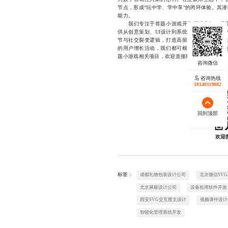
节点，形成“玩中学、学中享”的闭环体验。其
能力。
我们专注于答题小游戏开发领域多年，积累
供从创意策划、UI设计到系统开发、数据运营
节与社交裂变逻辑，打造高留存、强传播的互
的用户增长活动，我们都可根据实际需求
定制
题小游戏相关项目，欢迎直接联系17723342
咨询热线
18140119082
回到顶部
欢迎
标签：
成都礼物包装设计公司
北京微信SV
北京展板设计公司
设备租用软件开发
西安SVG交互图文设计
视频课件设计
智能化管理系统开发