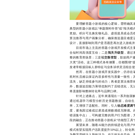
要理解答题小游戏的核心逻辑，需明确其基
典型的答题小游戏以“单题限时作答”或“闯关
奖励。积分可兑换实物礼品、虚拟道具或会员
算法推荐与用户画像分析，确保推送题目难度
设计，直接影响到用户是否愿意再次进入游戏并
目前市场上主流的答题小游戏开发模式主要
合短时间高强度互动；二是
闯关升级型
，通过
整的教育类场景；三是
社交裂变型
，鼓励用户
大奖”活动。这三种模式各有侧重，但都围绕“
发者常根据目标人群特征与业务诉求灵活组合使
然而，在答题小游戏开发实践中，仍存在诸
耗时长且难以保证内容多样性与质量一致性；
流失，缺乏持续参与的动力；再者是算法推荐
外，数据追踪能力薄弱也制约了后续优化，无
将直接影响整体转化率与品牌口碑。
针对上述痛点，近年来涌现出一系列创新解
通过机器学习模型分析历史答题数据，自动生
率，又增强了适配性。同时，引入
动态难度调
度，避免因过难或过易造成挫败感或无聊感。
错误集中点），可构建完整的用户行为图谱，
段的融合，正在推动答题小游戏从“功能型工具”
展望未来，随着AI能力的持续进化与用户对
模式有望实现用户活跃度提升50%以上，转化
为数字营销注入新的活力。在泛娱乐生态中，