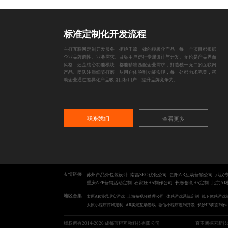
标准定制化开发流程
主打互联网定制开发服务，拒绝千篇一律的模板化产品，每一个项目都根据
企业品牌调性、业务需求、目标用户进行专属设计与开发。无论是产品界面
风格，还是核心功能模块，都能精准匹配企业需求，打造独一无二的互联网
产品。团队注重细节打磨，从用户体验到功能实现，每一处都力求完美，帮
助企业通过差异化产品吸引目标用户，提升品牌竞争力。
联系我们
查看更多
友情链接：
苏州产品外包装设计
南昌SEO优化公司
贵阳AR互动营销公司
武汉
重庆APP营销活动定制
石家庄H5制作公司
长春创意H5定制
北京AI
地区合集：
太原AR增强现实游戏
上海短视频处理公司
体感游戏系统定制
线下体感游戏
太原小程序商城定制
AR实景互动游戏
微信小程序定制开发
长沙H5页面制作
版权所有2014-2026 成都蓝橙互动科技有限公司
一直不断探索新技