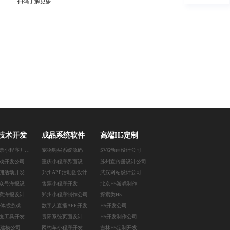
扫码了解更多
技术开发
成品系统软件
高端H5定制
成都订票小程序开发公司
宠物购买系统源码
SVG动画设计公司
戏开发公司
重庆小程序界面设计公司
苏州宣传册设计公司
深圳分佣活动开发公司
郑州APP活动图设计
武汉网站设计公司
杭州公众号海报设计公司
售票小程序开发
北京H5游戏制作
杭州创意海报设计公司
郑州小程序制作公司
探索类H5
苏州3D体感游戏开发
数字人直播APP开发
H5开发公司
天津裂变工具开发公司
贵阳系统页面设计
H5开发制作公司
D建模公司
网约车小程序开发
吉林H5定制开发