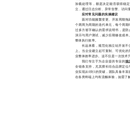
加载处理等，都是决定能否获得稳定
立，通过日志分析、异常告警、访问
应对常见问题的实操建议
面对功能频繁变更、开发周期拖延
个两周为周期的迭代单元，每个周期
过多方签字确认的需求说明书，是防
演示与用户测试，减少后期修改成本
整体执行效率。
长远来看，规范化独立站开发不仅能缩
上。当企业建立起可复制、可优化的
业整体效率进步。这不仅是一次技术
我们专注于为企业提供专业的
独
全链条支持，尤其擅长结合品牌定位
业实现从0到1的突破，团队具备丰富
在各类终端上均有流畅体验，如需了解详