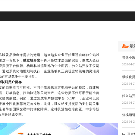
最
以及品牌出海需求的激增，越来越多企业开始重视自建独立站以
答题小
在这一背景下，
独立站开发
不再只是技术层面的实现，更成为企业
2026-04-2
望摆脱平台依赖、构建私域流量池的企业而言，独立站开发不仅是
。通过系统化地规划与执行，企业能够真正实现营销策略的灵活调
烈的市场竞争中占据主动。
模块化
获取到用户留存
2026-04-2
的自主性与可控性。不同于依赖第三方电商平台的模式，自建独
据、订单信息、行为轨迹等关键资产。这些数据不仅可用于精准营
独立站
化提供依据。例如，通过集成客户数据平台（CDP），企业可以实
2026-04-2
开展个性化推荐与定向投放。此外，独立站支持灵活的支付网关集
显著降低国际交易中的转化障碍。这种灵活性在东南亚、中东等新
验与最终成交率。
短视频
2026-04-2
IoT开