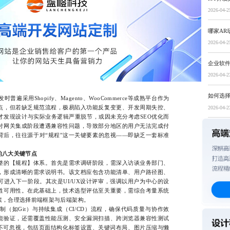
2026-04-2
哪家AR
2026-04-2
企业软
2026-04-2
如何选择
用Shopify、Magento、WooCommerce等成熟平台作为
点，但若缺乏规范流程，极易陷入功能反复变更、开发周期失控、
2026-04-2
才发现设计与实际业务逻辑严重脱节，或因未充分考虑SEO优化而
付网关集成阶段遭遇兼容性问题，导致部分地区的用户无法完成付
背后，往往源于对“规程”这一关键要素的忽视——即缺乏一套标准
的八大关键节点
的【规程】体系。首先是需求调研阶段，需深入访谈业务部门、
，形成清晰的需求说明书。该文档应包含功能清单、用户路径图、
进入下一阶段。其次是UI/UX设计评审，强调以用户为中心的设
牲可用性。在此基础上，技术选型评估至关重要，需综合考量系统
素，合理选择前端框架与后端架构。
如Git）与持续集成（CI/CD）流程，确保代码质量与协作效
能验证，还需覆盖性能压测、安全漏洞扫描、跨浏览器兼容性测试
样不可忽视，包括页面结构化标签设置、关键词布局、图片压缩与懒