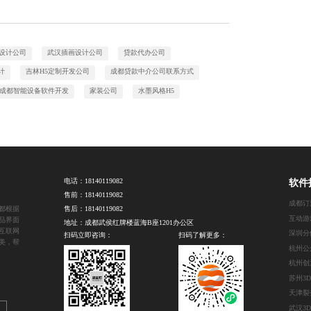
P设计公司
武汉插画设计公司
贷款代办公司
计
吉林H5定制开发公司
成都贷款中介公司联系方式
成都智能设备软件开发
家装公司
水墨风格H5
电话：
18140119082
软件
售前：
18140119082
都根据
售后：
18140119082
互动游
品界面
地址：成都武侯红牌楼蓝海B座1201办公区
互联网
扫码立即咨询：
扫码了解更多：
美，帮
武汉3