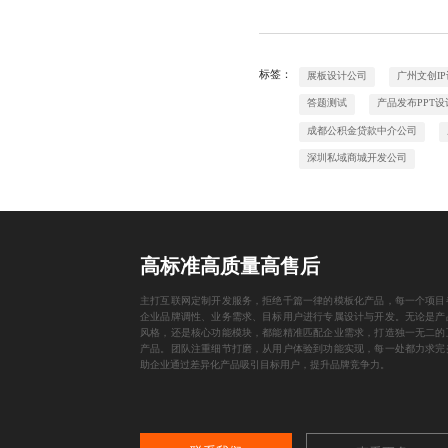
标签：
展板设计公司
广州文创I
答题测试
产品发布PPT设
成都公积金贷款中介公司
深圳私域商城开发公司
高标准高质量高售后
主打互联网定制开发服务，拒绝千篇一律的模板化产品，每一个项目
企业品牌调性、业务需求、目标用户进行专属设计与开发。无论是产
风格，还是核心功能模块，都能精准匹配企业需求，打造独一无二的
产品。团队注重细节打磨，从用户体验到功能实现，每一处都力求完
助企业通过差异化产品吸引目标用户，提升品牌竞争力。