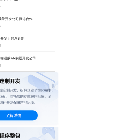
5
场景开发公司值得合作
5
件开发为何总延期
3
靠谱的AR实景开发公司
3