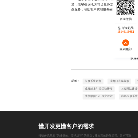
景，能够根据地方特点量身定制解决方案，涵
条服务，帮助客户实现服务效率与公众满意度双提升，
咨询热线
18140119082
回到顶部
欢迎
标签：
报修系统定制
成都日式风装修
成都线上引流活动开发
上海网站建设
北京微信SVG推文设计
商场报修系统
懂开发更懂客户的需求
打破传统开发 “沟通低效、需求脱节” 的痛点，建立高效协作流程。客户可通