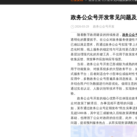
>
政务公众号开发常见问题及
政务公众号开发
2026-03-29
随着数字政府建设的持续推进，
政务公众
透明化的重要抓手。在公众对政务服务便捷性
已难以满足需求，而通过政务公众号实现“掌上
态化时期，线上服务的稳定性与可及性更凸显
基层治理现代化的关键工具，不仅用于政策发
收集反馈、突发事件应急响应等场景。
当前，政务公众号开发已形成较为成熟的模
用于功能复杂、对接系统多的大型政务平台，
式服务平台；后者则适合中小型单位或临时性
应用中，多数政务公众号普遍具备消息推送、
并结合用户行为数据进行内容优化。值得注意的
通过实名认证、人脸识别等技术手段，实现身
验。
政务公众号开发的核心优势不仅体现在效率
众对政策了解滞后、办事流程不透明的问题，
如，某市通过政务公众号定期发布“民生实事进
见超5000条，其中近三成被纳入后续政策调
基础，也增强了公众对政府的信任度。此外，
问题，提前预判服务热点，从而实现资源调配的