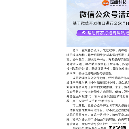
然而，在政务公众号开发过程中，仍存在一
晰的成本结构，导致后期维护成本远超预期；其
乱、操作复杂，影响用户体验；再者是内容更新
对这些问题，建议采用模块化开发策略，按需构
报”“民意征集”等，既保证灵活性，又降低长
新周期，确保信息时效性与权威性。
以某区级政务公众号为例，经过重新规划与功
处理平均耗时从48小时缩短至24小时，群众
划在政务公众号开发中的关键作用。未来，随
公众号将进一步向智能化方向演进。例如，通
并分派至对应部门；利用图像识别技术辅助材
荐，真正实现“千人千面”的精准服务。
可以预见，政务公众号开发将不再只是简单
一体的综合性数字治理平台。它不仅是政府数
体系的重要支点。在这一进程中，如何平衡功
规，将成为各级部门必须面对的课题。而拥有
需求调研、原型设计到系统上线、运营支持的全流
我们专注于政务公众号开发领域多年，深耕