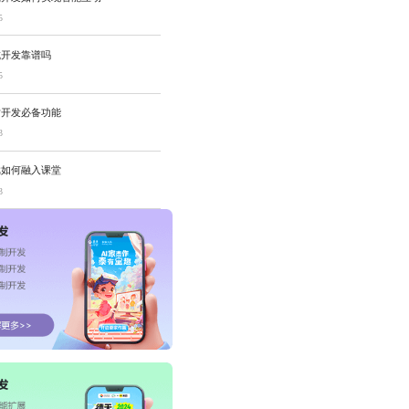
5
城开发靠谱吗
5
站开发必备功能
3
戏如何融入课堂
3