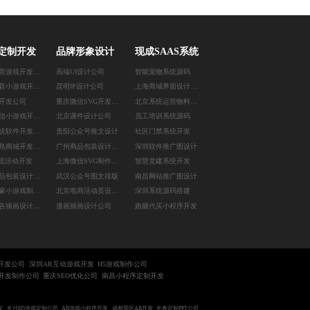
定制开发
品牌形象设计
现成SAAS系统
上海运营游戏开发公司
高端UI设计公司
智能宠物系统源码
西安抖音小游戏开发公司
昆明IP设计公司
上海商城界面设计公司
用开发公司
重庆微信SVG开发公司
北京系统运营物料设计
武汉微信小游戏开发公司
北京课件设计公司
员工培训系统源码
深圳系统软件开发公司
贵阳公众号推文设计
社区门禁系统开发
广州成熟商城开发公司
广州商品包装设计公司
深圳软件推广图设计
引流活动开发
上海微信SVG制作设计
智慧党建系统开发
苏州样品包装设计公司
武汉公众号图文排版
南昌网站推广图设计
贵阳鸿蒙小游戏制作公司
北京电商活动页设计公司
深圳系统源码搭建
苏州广告插画设计公司
漫画插画设计公司
跑腿代买小程序开发
开发公司
深圳AR互动游戏开发
H5游戏制作公司
5开发制作公司
重庆SEO优化公司
南昌小程序定制开发
发
长沙H5游戏定制公司
AR游戏小程序开发
成都景区AR开发
长春定制PPT公司