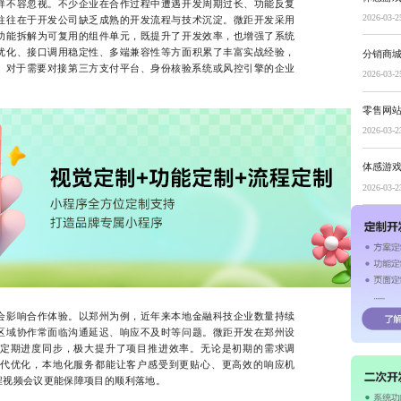
不容忽视。不少企业在合作过程中遭遇开发周期过长、功能反复
2026-03-2
往往在于开发公司缺乏成熟的开发流程与技术沉淀。微距开发采用
功能拆解为可复用的组件单元，既提升了开发效率，也增强了系统
优化、接口调用稳定性、多端兼容性等方面积累了丰富实战经验，
分销商
面。对于需要对接第三方支付平台、身份核验系统或风控引擎的企业
2026-03-2
零售网
2026-03-2
体感游
2026-03-2
影响合作体验。以郑州为例，近年来本地金融科技企业数量持续
区域协作常面临沟通延迟、响应不及时等问题。微距开发在郑州设
定期进度同步，极大提升了项目推进效率。无论是初期的需求调
代优化，本地化服务都能让客户感受到更贴心、更高效的响应机
程视频会议更能保障项目的顺利落地。