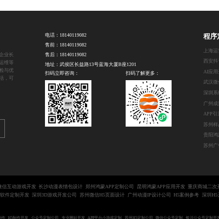
电话：
18140119082
程序
售前：
18140119082
企业长
售后：
18140119082
运维等
地址：武侯区长益路13号蓝海大厦B座1201
检与优
AI应
扫码立即咨询：
扫码了解更多：
活，可
APP
微信互动游戏开发
长沙动漫表情包设计
郑州鸿蒙APP定制公司
昆明鸿蒙APP应用开发
重庆商城二次
软件定制开发
深圳3D游戏开发公司
苏州微信H5页面设计
广州动漫IP设计公司
H5案例参考
深圳H
制作
H5制作开发
公众号定制公司
专业网站开发
APP平台小游戏定制
苏州H5定制公司
微信公众号定制
银川公众号定制开