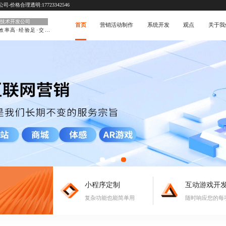
价格合理透明:17723342546
技术开发公司
首页
营销活动制作
系统开发
观点
关于我
效率高·经验足·交付快
小程序定制
互动游戏开
复杂功能也能简单用
随时响应您的每