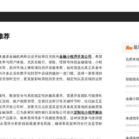
推荐
最
越多金融机构和企业开始将目光投向
金融小程序开发公司
，希望
合肥本
效率与用户体验。尤其在银行、保险、理财等传统金融领域，小程
2026-03-2
然而，面对市场上琳琅满目的开发服务商，如何筛选出真正具备专
为许多企业在数字化转型中必须跨越的一道门槛。选择一家靠谱的
能否按时交付，更直接影响系统的安全性、稳定性以及后续的运营
智能报
2026-03-2
性、数据安全与系统稳定性的极高要求。普通开发团队可能擅长
金融小
证流程、账户权限管理、交易日志审计等关键环节时，往往缺乏足
2026-03-2
程序开发公司时，首要关注点应是其是否具备真实落地的金融类项
金融场景，已为多家区域性银行及保险公司提供
定制化小程序解决
财产品展示、账单查询等多个高频使用场景。这种深度参与使得团
体感驾
从需求分析阶段就规避潜在风险，确保系统架构符合行业监管标
2026-03-2
体感游