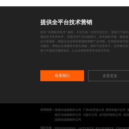
提供全平台技术营销
提供 “长期技术陪伴” 服务，不仅完成一次性开发交付，更致力于成为
期的技术支持伙伴。后期支持产品功能迭代、技术架构升级、服务器
全方面服务，根据企业业务发展随时调整产品功能。定期提供技术巡
化建议，帮助企业规避技术老化风险，保持产品竞争力。合作模式灵
签订年度技术服务协议，让企业持续享受专业技术支持。
联系我们
查看更多
友情链接：
深圳H5游戏制作公司
广州AR开发公司
郑州IP设计公司
南京3D动画制作公司
VI设计公司
APP软件制作公司
深圳
深圳H5游戏制作公司
地区合集：
呼和浩特H5游戏制作
小程序定制开发
青岛手机商城开发
北海H5课件