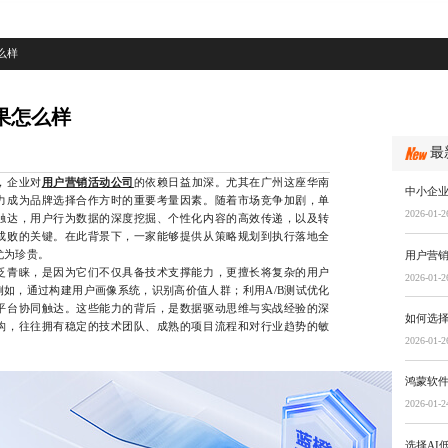
么样
果怎么样
最
，企业对
用户营销活动公司
的依赖日益加深。尤其在广州这座华南
中小企
力成为品牌选择合作方时的重要考量因素。随着市场竞争加剧，单
2026-01-2
触达，用户行为数据的深度挖掘、个性化内容的高效传递，以及转
成败的关键。在此背景下，一家能够提供从策略规划到执行落地全
尤为珍贵。
用户营
青睐，是因为它们不仅具备技术支撑能力，更擅长将复杂的用户
2026-01-2
如，通过构建用户画像系统，识别高价值人群；利用A/B测试优化
平台协同触达。这些能力的背后，是数据驱动思维与实战经验的深
如何选择
构，往往拥有稳定的技术团队、成熟的项目流程和对行业趋势的敏
2026-01-2
鸿蒙软
2026-01-2
选择AI