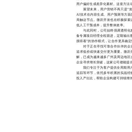
用户偏好生成差异化素材。这套方法
展望未来，用户营销不再只是“发通
AI技术在内容生成、用户预测等方
局触达节点。微距开发也在积极探索
低人工干预成本，提升整体效率。
与此同时，公司始终强调透明化服
备专属项目经理全程跟进，定期输出
摸得着”的协作模式，让合作更具确
对于正在寻找可靠合作伙伴的企业
追求低价或快速交付更为重要。微距
解，已成为越来越多广州及周边地区
企业寻求增长突破，这家公司都能提
我们专注于为客户提供全周期用户营
追踪等环节，依托多年积累的实战经
投入产出比，帮助企业构建可持续增长的