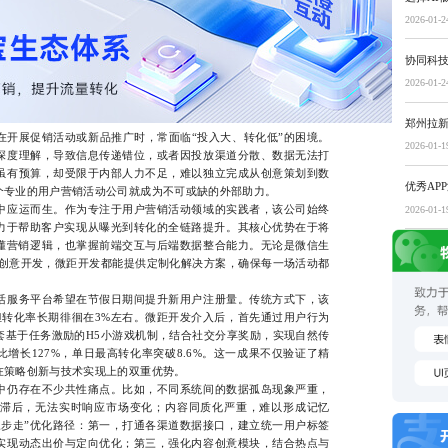
2026-01-2
协同科
2026-01-2
郑州拉
展促销活动或新品推广时，常面临“投入大、转化低”的困境。
2026-01-1
深度理解，导致信息传递错位，或者因投放渠道分散、数据无法打
虽有预算，却受限于内部人力不足，难以独立完成从创意策划到数
优秀AP
个专业的用户营销活动公司就成为不可或缺的外部助力。
应运而生。作为专注于用户营销活动领域的实践者，该公司始终
2026-01-1
致力于帮助客户实现从曝光到转化的全链路提升。其核心优势在于将
懂营销逻辑，也掌握前端交互与后端数据整合能力。无论是微信生
的创意开发，微距开发都能提供定制化解决方案，确保每一场活动都
。
服务平台希望在节假日期间提升新用户注册量。传统方式下，该
但转化率长期徘徊在3%左右。微距开发介入后，首先通过用户行为
套基于任务激励的H5小游戏机制，结合社交分享奖励，实现自然传
增长127%，单日最高转化率突破8.6%。这一成果不仅验证了精
在策略创新与技术实现上的双重优势。
仍存在不少共性痛点。比如，不同系统间的数据孤岛现象严重，
滞后，无法实时响应市场变化；内容同质化严重，难以形成记忆
三步走”优化路径：第一，打通各渠道数据接口，建立统一用户标签
实现动态出价与定向优化；第三，强化内容创意模块，结合热点与