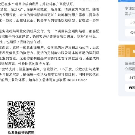
论已在多个项目中成功应用，并获得客户高度认可。
知、做活动”，而是向智能化、场景化、情感化方向发展。随着
面的应用深化，未来的营销活动将更加主动地预判用户需求，提前布
这一趋势，正在研发基于机器学习的智能投放模型，旨在进一步降
务流程与可量化的成果交付。每一个项目从立项到结项，都会配
数据报告与优化建议，确保客户始终掌握项目进展。这种“看得见、
定性，也增强了品牌的信任感。
而言，选择一家真正懂用户、会落地的用户营销活动公司，远比
开发凭借扎实的执行力、灵活的定制能力以及对本地市场的深刻理
企业的首选。无论你是初创品牌需要打造首个爆款活动，还是成熟
供适配度高、性价比优的服务方案。
销支持，涵盖策略咨询、创意设计、H5开发、投放执行与效果
验与技术沉淀，确保每一次活动都能实现预期目标，同时持续优化
用户获取体系，如有相关需求可直接联系18140119082
欢迎微信扫码咨询