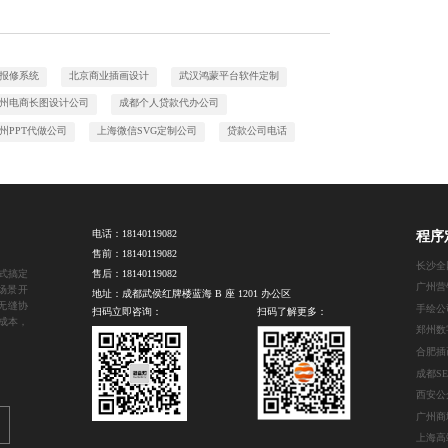
报修系统
北京商业插画设计
武汉鸿蒙平台软件定制
州电商长图设计公司
成都个人贷款代办公司
州PPT代做公司
上海微信SVG定制公司
贷款公司电话
电话：
18140119082
程序
售前：
18140119082
长沙全
式搞定
售后：
18140119082
场景开
地址：成都武侯红牌楼蓝海 B 座 1201 办公区
无缝协
手绘公
扫码立即咨询：
扫码了解更多：
成本，
合肥插
成都S
广州商