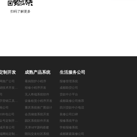
扫码了解更多
定制开发
成熟产品系统
生活服务公司
网推广公司
看病陪护小程序
报修管理系统
广州营销技术开发公司
报修小程序开发
成都助贷公司
司
无人终端系统软件
贷款中介平台
郑州数字营销工具开发
设备租赁小程序开发
成都装修公司推荐
画公司
重庆系统推广图设计
四川贷款中介电话
EO外包公司
会员储值系统开发
装修公司口碑
西安公众号定制开发公司
园区系统软件开发
报修系统平台
城开发公司
天津APP源码搭建
学校报修系统
上海高端网站定制公司
陪玩交友社区系统
成都家庭装修公司