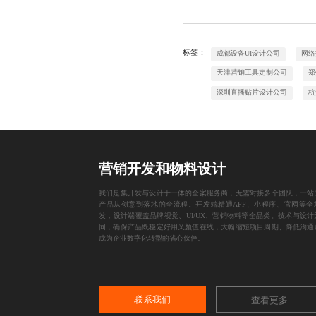
标签：
成都设备UI设计公司
网络
天津营销工具定制公司
郑
深圳直播贴片设计公司
杭
营销开发和物料设计
我们是集开发与设计于一体的全案服务商，无需对接多个团队，一站
产品从创意到落地的全流程。开发端精通APP、小程序、官网等全
发，设计端覆盖品牌视觉、UI/UX、营销物料等全品类。技术与设计
同，确保产品既稳定好用又颜值在线，大幅缩短项目周期、降低沟通
成为企业数字化转型的省心伙伴。
联系我们
查看更多