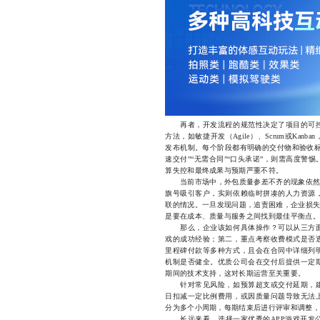
再者，开发流程的规范性决定了项目的可控
方法，如敏捷开发（Agile）、Scrum或Ka
发布机制。每个阶段都有明确的交付物和验收标
速交付”“无需合同”“口头承诺”，则需高度
算失控和最终成果与预期严重不符。
当前市场中，外包质量参差不齐的现象依然普
旗号吸引客户，实则依赖临时拼凑的人力资源
联的情况。一旦发现问题，追责困难，企业损失
是要在成本、质量与服务之间找到最佳平衡点。
那么，企业该如何具体操作？可以从三方面
戏的成功经验；第二，重点考察收费模式是否
里程碑付款等多种方式，且会在合同中详细列
机制是否健全。优质公司会在交付后提供一定
期间的技术支持，这对长期运营至关重要。
针对常见风险，如预算超支或交付延期，建
日扣减一定比例费用，或因质量问题导致无法
分为多个小周期，每期结束后进行评审和调整，
长远来看，选择一家优秀的APP游戏开发公