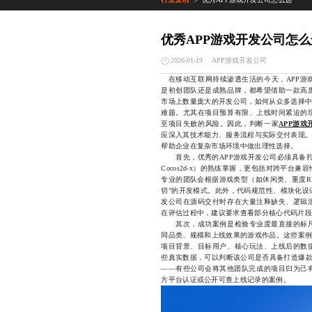
>
优秀APP游戏开发公司怎么
APP游戏开发公司
2026-01-19
在移动互联网持续渗透生活的今天，APP游
是初创团队还是成熟品牌，都希望借助一款高
市场上数量庞大的开发公司，如何从众多选择中
难题。尤其在项目预算有限、上线时间紧迫的
至项目失败的风险。因此，判断一家
APP游戏
应深入其技术能力、服务流程与实际交付表现。
帮助企业在复杂市场环境中做出理性选择。
首先，优秀的APP游戏开发公司必须具备扎实
Cocos2d-x）的熟练掌握，更包括对跨平
专业的团队会根据游戏类型（如休闲类、重度R
切”的开发模式。此外，代码规范性、模块化设
发公司在源码交付时存在大量注释缺失、逻辑
在评估过程中，建议要求查看部分核心代码片段
其次，成功案例是检验专业度最直接的标尺
同品类、规模和上线效果的游戏作品。这些案例
项目背景、目标用户、核心玩法、上线后的数
些真实数据，可以判断该公司是否具备打造爆款
——有些公司会将其他团队完成的项目归为己
方平台认证或公开可查上线记录的案例。