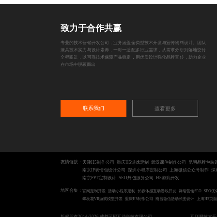
致力于合作共赢
专业的技术营销开发公司，业务涵盖全类型技术开发与宣传物料设计。团队
兼具技术实力与设计素养，一对一适配多行业需求，从需求分析到落地交付
全程跟进，以可靠技术保障产品稳定，用优质设计强化品牌宣传，助力企业
在市场中脱颖而出
联系我们
查看更多
友情链接：
天津H5制作公司
重庆H5游戏定制
武汉课件制作公司
昆明品牌包装
南京IP表情包设计公司
深圳小程序定制公司
上海微信公众号制作
深
南京PPT定制设计
SEO外包服务公司
H5游戏开发
地区合集：
官网定制开发
活动小程序定制
长春体感互动游戏开发
网络营销SEO
SEO优
攀枝花VR游戏模型开发
重庆H5制作公司
南昌微信活动长图设计
上海H5页
版权所有2014-2026 成都蓝橙互动科技有限公司
互联网技术开