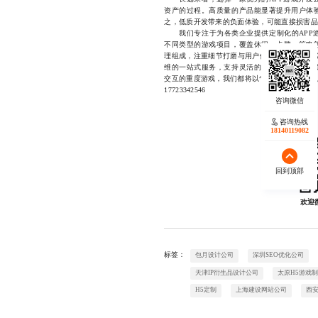
资产的过程。高质量的产品能显著提升用户体
之，低质开发带来的负面体验，可能直接损害品
我们专注于为各类企业提供定制化的APP游
不同类型的游戏项目，覆盖休闲、卡牌、策略
理组成，注重细节打磨与用户体验优化，坚持“
维的一站式服务，支持灵活的合作模式，确保
交互的重度游戏，我们都将以专业态度与可靠执
17723342546
咨询热线
18140119082
回到顶部
欢迎
标签：
包月设计公司
深圳SEO优化公司
天津IP衍生品设计公司
太原H5游戏
H5定制
上海建设网站公司
西