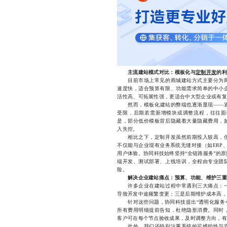
主流建站模式对比：模板化与
定制开发
的利
目前市场上常见的商城建站方式主要分为两
速度快，适合预算有限、功能需求简单的中小
活性高、可拓展性强，更适合中大型企业或有复
然而，模板化建站的弊端也逐渐显现——通
受限，后期若需新增模块或调整流程，往往面
是，部分低价模板背后隐藏着大量隐藏费用，
入失控。
相比之下，定制开发虽然前期投入较高，但
不仅能与企业现有业务系统无缝对接（如ERP
用户体验。协同科技始终坚持“全链路服务”的
端开发、测试部署、上线培训，全程由专业团
险。
解决企业建站痛点：预算、功能、维护三重
许多企业在建站过程中常遇到三大痛点：一
导致开发中途频繁变更；三是后期维护成本高，
针对这些问题，协同科技提出“透明化服务+
所有费用明细提前告知，杜绝隐形消费。同时
客户可在每个节点验收成果，及时调整方向，有
此外，我们还特别注重系统的可维护性与安