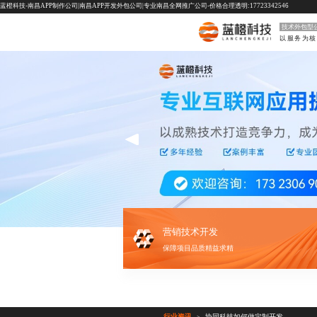
蓝橙科技-南昌APP制作公司|南昌APP开发外包公司|专业南昌全网推广公司-价格合理透明:17723342546
技术外包型
以服务为核
营销技术开发
保障项目品质精益求精
行业资讯
协同科技如何做定制开发