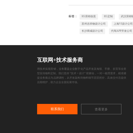
标签：
H5营销创意
H5定制
武汉营销
苏州吉祥物设计公司
上海VI设计公司
长沙商城设计公司
代驾APP开发公司
互联网+技术服务商
用技术实现营销，业务覆盖企业数字化产品开发及海报、手册、折页等全类
型宣传物料定制。我们坚持 “技术 + 设计” 双驱动，一对一梳理需求，精准捕
捉业务痛点与品牌调性，从开发架构到物料细节层层把控，高效交付且提供
后期维护，助力企业全面拓展市场。
联系我们
查看更多