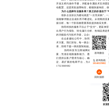
开发文档与操作手册，并配备专属技术支持团
动配置，还是突发故障响应，都能快速响应，保
为什么选择专业服务商？真正的价值在于“
很多企业误以为建站就是“一次性采购”，一
须能够伴随企业成长而不断进化。从初期的流
据分析，每一个阶段都需要系统提供相应支撑。
协同科技的服务不仅止于“交付”，更延伸至“
出用户行为报告、转化漏斗分析、热销品类趋
的功能迭代与技术升级，让企业的数字化资产持
在众多建站公司中，协同科技凭借多年深耕
术方案。我们深知，每一家企业都有其独特的业
准，拒绝千篇一律的复制粘贴。
协同科技专注商城网站建设服务多年，致
案，凭借全链路服务能力、透明化收费机制与
们坚持以客户需求为核心，确保每一个项目都
咨询热线
定、易扩展的电商平台，为未来发展奠定坚实基础
18140119082
17323069082
回到顶部
欢迎