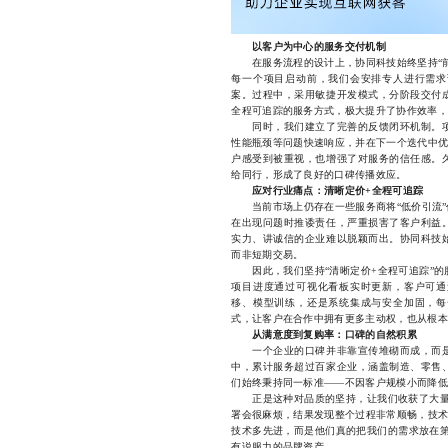
以客户为中心的服务交付机制
在服务流程的设计上，协同科技始终坚持“前
每一个项目启动前，我们会安排专人进行需求
案。过程中，采用敏捷开发模式，分阶段交付
全程可追踪的服务方式，极大提升了协作效率，
同时，我们建立了完善的反馈闭环机制。项
性能瓶颈等问题快速响应，并在下一个迭代中优
户感受到被重视，也增强了对服务的信任感。
给同行，形成了良好的口碑传播效应。
应对行业痛点：清晰定价+全程可追踪
当前市场上仍存在一些服务商将“低价引流”
在出现问题时推诿责任，严重损害了客户利益
实力、讲诚信的企业难以脱颖而出。协同科技
而非短期交易。
因此，我们坚持“清晰定价+全程可追踪”的
项目进度通过可视化看板实时更新，客户可通
移、模型训练，还是系统集成与安全加固，每
式，让客户在合作中拥有更多主动权，也从根本
从满意度到复购率：口碑的自然积累
一个企业的口碑并非靠宣传堆砌而成，而是
中，累计服务超过百家企业，涵盖制造、零售
们始终秉持同一标准——不因客户规模小而降低
正是这种对品质的坚持，让我们收获了大量回
署会很麻烦，结果发现整个过程非常顺畅，技术
技术多先进，而是他们真的把我们的需求放在第
有说服力的品牌资产。