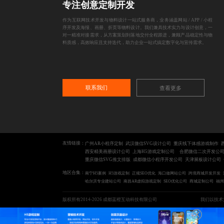
专注创意定制开发
作为互联网技术开发与物料设计一站式服务商，业务涵盖网站 / APP / 小程
序开发及海报、画册、折页等物料设计。我们兼具技术实力与设计创意，一
对一精准对接需求，从方案策划到落地交付全程跟进，兼顾产品稳定性与物
料质感，高效响应且支持迭代，助力企业一站式搞定数字化与宣传需求。
联系我们
查看更多
友情链接：
广州AR小程序定制
武汉微信SVG设计公司
重庆线下体感游戏制作
西安精美画册设计公司
上海H5游戏定制公司
合肥微信二次开发公
重庆微信SVG推文排版
成都微信小程序开发公司
天津展板设计公司
地区合集：
南宁H5案例
H5游戏定制
正规SEO优化
海口做网站公司
跨境商城开发开发
哈尔滨专业建站公司
南昌AR虚拟游戏定制
SEO优化公司
商城定制公司
福州
版权所有2014-2026 成都蓝橙互动科技有限公司
我们以技术