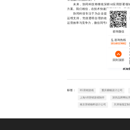
未来，协同科技将继续深耕AI应用部署领域
方案。我们相信，在技术快速演进的时代，唯有
协同科技专注于为企业提供一站式AI应用部
运维支持，凭借透明合理的收费模式与全程可
运营效率与竞争力，微信同号17723342546
咨询热线
18140119082
回到顶部
欢迎
标签：
H5营销游戏
重庆横幅设计公司
上海AR营销游戏制作
深圳品牌网站
南京营销物料设计公司
天津海报定制