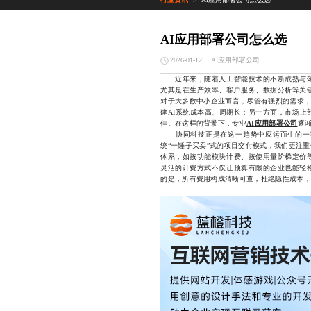
>
AI应用部署公司怎么选
AI应用部署公司
2026-01-12
近年来，随着人工智能技术的不断成熟与落
尤其是在生产效率、客户服务、数据分析等关键
对于大多数中小企业而言，尽管有强烈的需求，
建AI系统成本高、周期长；另一方面，市场上
佳。在这样的背景下，专业
AI应用部署公司
逐
协同科技正是在这一趋势中应运而生的一家
统“一锤子买卖”式的项目交付模式，我们更注
体系，如按功能模块计费、按使用量阶梯定价
灵活的计费方式不仅让预算有限的企业也能轻
的是，所有费用构成清晰可查，杜绝隐性成本，