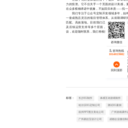
力的投资。它不仅关乎一个页面的设计美感，
在众多模糊承诺中犹豫，不如回归本质——找一
我们专注于公众号定制开发领域多年，始终
一套成熟且灵活的项目管理体系。从前期调研
匹配、高效落地。目前我们已为多家企业提供
及后续运营支持等多个层面，助力客户在私域
设，欢迎随时联系，我们将根据您的实际业务情况提
咨询热线
18140119082
回到顶部
欢迎
标签：
长沙H5制作
体感互动游戏制作
哈尔滨H5定制公司
测试H5案例
杭州PPT图文美化公司
广州游戏课件
广州易拉宝设计公司
成都企业微信制