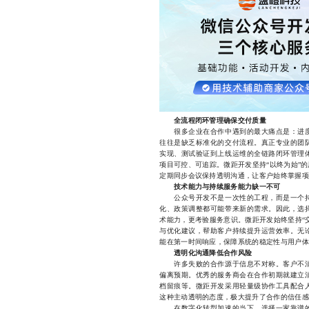
全流程闭环管理确保交付质量
很多企业在合作中遇到的最大痛点是：进度
往往是缺乏标准化的交付流程。真正专业的团
实现、测试验证到上线运维的全链路闭环管理
项目可控、可追踪。微距开发坚持“以终为始”
定期同步会议保持透明沟通，让客户始终掌握项
技术能力与持续服务能力缺一不可
公众号开发不是一次性的工程，而是一个持
化、政策调整都可能带来新的需求。因此，选
术能力，更考验服务意识。微距开发始终坚持“
与优化建议，帮助客户持续提升运营效率。无
能在第一时间响应，保障系统的稳定性与用户体
透明化沟通降低合作风险
许多失败的合作源于信息不对称。客户不清
偏离预期。优秀的服务商会在合作初期就建立
档留痕等。微距开发采用轻量级协作工具配合
这种主动透明的态度，极大提升了合作的信任感
在数字化转型加速的当下，选择一家靠谱的