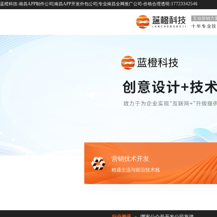
蓝橙科技-南昌APP制作公司|南昌APP开发外包公司|专业南昌全网推广公司-价格合理透明:17723342546
互动营销方
营销技术开发
精通主流与前沿技术栈
行业资讯
哪家公众号开发公司靠谱