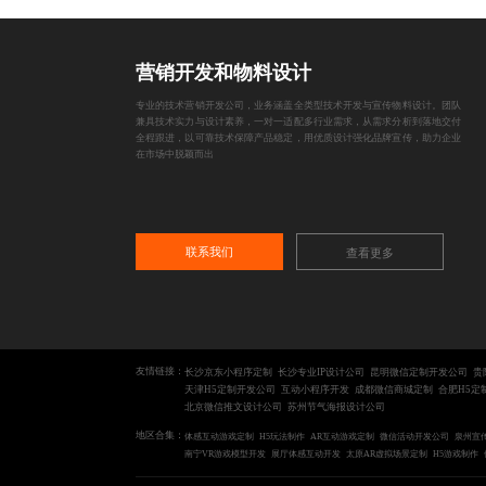
营销开发和物料设计
专业的技术营销开发公司，业务涵盖全类型技术开发与宣传物料设计。团队
兼具技术实力与设计素养，一对一适配多行业需求，从需求分析到落地交付
全程跟进，以可靠技术保障产品稳定，用优质设计强化品牌宣传，助力企业
在市场中脱颖而出
联系我们
查看更多
友情链接：
长沙京东小程序定制
长沙专业IP设计公司
昆明微信定制开发公司
贵
天津H5定制开发公司
互动小程序开发
成都微信商城定制
合肥H5定
北京微信推文设计公司
苏州节气海报设计公司
地区合集：
体感互动游戏定制
H5玩法制作
AR互动游戏定制
微信活动开发公司
泉州宣
南宁VR游戏模型开发
展厅体感互动开发
太原AR虚拟场景定制
H5游戏制作