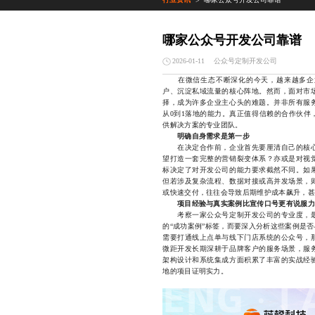
>
哪家公众号开发公司靠谱
公众号定制开发公司
2026-01-11
在微信生态不断深化的今天，越来越多企业
户、沉淀私域流量的核心阵地。然而，面对市
择，成为许多企业主心头的难题。并非所有服
从0到1落地的能力。真正值得信赖的合作伙伴
供解决方案的专业团队。
明确自身需求是第一步
在决定合作前，企业首先要厘清自己的核心
望打造一套完整的营销裂变体系？亦或是对视
标决定了对开发公司的能力要求截然不同。如
但若涉及复杂流程、数据对接或高并发场景，
或快速交付，往往会导致后期维护成本飙升，甚
项目经验与真实案例比宣传口号更有说服力
考察一家公众号定制开发公司的专业度，最
的“成功案例”标签，而要深入分析这些案例是
需要打通线上点单与线下门店系统的公众号，
微距开发长期深耕于品牌客户的服务场景，服
架构设计和系统集成方面积累了丰富的实战经
地的项目证明实力。