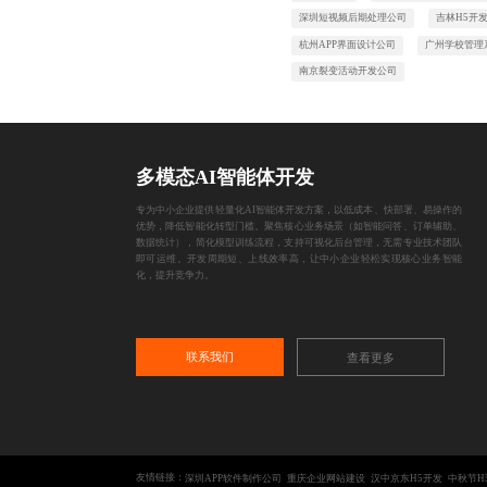
深圳短视频后期处理公司
吉林H5开
杭州APP界面设计公司
广州学校管理
南京裂变活动开发公司
多模态AI智能体开发
专为中小企业提供轻量化AI智能体开发方案，以低成本、快部署、易操作的
优势，降低智能化转型门槛。聚焦核心业务场景（如智能问答、订单辅助、
数据统计），简化模型训练流程，支持可视化后台管理，无需专业技术团队
即可运维。开发周期短、上线效率高，让中小企业轻松实现核心业务智能
化，提升竞争力。
联系我们
查看更多
友情链接：
深圳APP软件制作公司
重庆企业网站建设
汉中京东H5开发
中秋节H