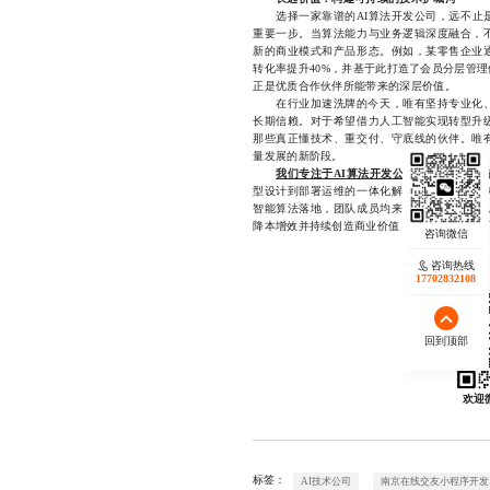
选择一家靠谱的AI算法开发公司，远不止是
重要一步。当算法能力与业务逻辑深度融合，
新的商业模式和产品形态。例如，某零售企业
转化率提升40%，并基于此打造了会员分层管
正是优质合作伙伴所能带来的深层价值。
在行业加速洗牌的今天，唯有坚持专业化、规
长期信赖。对于希望借力人工智能实现转型升
那些真正懂技术、重交付、守底线的伙伴。唯
量发展的新阶段。
我们专注于AI算法开发公司领域的深耕
，
型设计到部署运维的一体化解决方案，尤其擅
智能算法落地，团队成员均来自一线科技企业
降本增效并持续创造商业价值，如有相关需求可直接联
咨询热线
17702832108
回到顶部
欢迎
标签：
AI技术公司
南京在线交友小程序开发