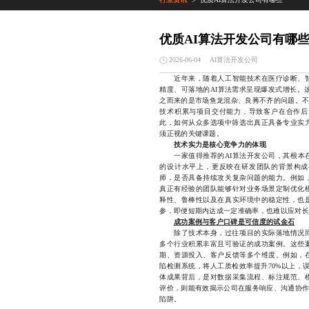
>
优质AI算法开发公司有哪
AI算法开发公司
2026-06-04
近年来，随着人工智能技术在医疗诊断、智
精度、可落地的AI算法需求呈现爆发式增长。
之而来的是市场鱼龙混杂、良莠不齐的问题。不
技术积累与项目交付能力，导致客户在合作后
此，如何从众多选项中筛选出真正具备专业实力
须正视的关键课题。
技术实力是核心竞争力的体现
一家值得推荐的AI算法开发公司，其根本在
的设计水平上，更反映在研发团队的背景构成
师，是否具备持续攻关复杂问题的能力。例如
真正有经验的团队能够针对业务场景定制优化
释性、鲁棒性以及在真实环境中的稳定性，也
参，即便短期内达成一定准确率，也难以应对长
成功案例与客户口碑是可信度的试金石
除了技术本身，过往项目的实际落地情况同样
多个行业积累丰富且可验证的成功案例。这些
期、资源投入、客户反馈等多个维度。例如，
陷检测系统，将人工质检效率提升70%以上，
体成果背后，是对数据采集流程、标注规范、
评价，则能有效揭示公司在服务响应、沟通协作
陷阱。