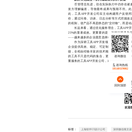
尽管理念先进，但在实际执行中仍存在诸多
发方理解偏差，导致最终成果与预期不符。此
此，工具APP开发公司应主动构建用户反馈
价，通过问卷、访谈、日志分析等方式挖掘改
的机制，使产品不再是静态的“交付物”，而是动
长远来看，通过优化服务理念，工具APP开发
25%的显著成效。更重要的是，这种以服务为
——越来越多的企业愿意选择本地化、可信赖的
作为深耕工具APP开发领域的专业团队，我
企业提供高效、稳定、可定制的工具类应用解
级，全程由经验丰富的技术顾问与客户经理协
的工具不只是代码的集合，更是业务流程的延
重服务的工具APP开发公司，欢迎随时联系，18140
咨询热线
18140119082
回到顶部
欢迎
标签：
上海软件UI设计公司
深圳微信推文设