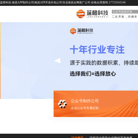
蓝橙科技-南昌APP制作公司|南昌APP开发外包公司|专业南昌全网推广公司-价格合理透明:17723342546
公众号游戏开发
二
公众号制作公司
企业公众号专属定制
行业资讯
流程设计提升企业微信开发效率