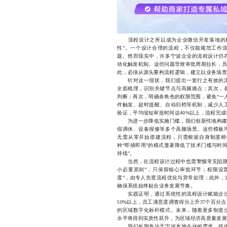
流程设计之所以成为企业微信开发落地的核心
性”。一个设计合理的流程，不仅能规范工作
题。然而现实中，许多宁波企业的流程设计仍
动化触发机制。这些问题导致审批周期拉长，员
此，必须从源头重构流程逻辑，建立以业务场景
针对这一现状，我们提出一套行之有效的流
全面梳理，识别关键节点与高频痛点；其次，
判断；再次，明确各角色的权限范围，避免“一
件触发、超时提醒、自动归档等机制，减少人
验证，平均缩短审批时间达40%以上，流程完成
为进一步降低实施门槛，我们创新性地构建了
假调休、设备报修等多个高频场景。这些模板
无需从零开始搭建流程，只需根据自身制度稍
种“即插即用”的模式显著降低了技术门槛与时
持续”。
当然，在流程设计过程中也需警惕常见陷阱。
小必要原则”，只保留核心审批环节；权限设
度”，由专人负责流程优化与异常处理；此外，
确保系统始终贴合业务发展节奏。
实践证明，通过系统性的流程设计赋能企业
50%以上，员工满意度调查得分上升37个百
的区域数字化标杆模式。未来，随着更多制造
水平将得到实质性跃升，为区域经济高质量发展
我们长期专注于宁波本地企业的需求，提