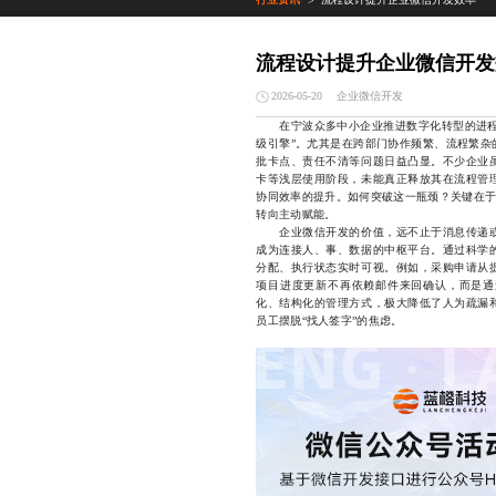
>
流程设计提升企业微信开发
企业微信开发
2026-05-20
在宁波众多中小企业推进数字化转型的进
级引擎”。尤其是在跨部门协作频繁、流程繁杂
批卡点、责任不清等问题日益凸显。不少企业
卡等浅层使用阶段，未能真正释放其在流程管
协同效率的提升。如何突破这一瓶颈？关键在于
转向主动赋能。
企业微信开发的价值，远不止于消息传递或
成为连接人、事、数据的中枢平台。通过科学
分配、执行状态实时可视。例如，采购申请从
项目进度更新不再依赖邮件来回确认，而是通
化、结构化的管理方式，极大降低了人为疏漏
员工摆脱“找人签字”的焦虑。