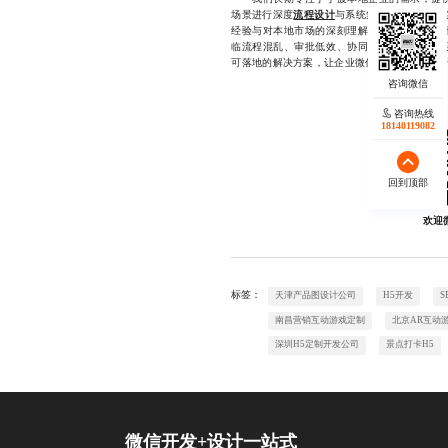
场景进行深度
流程设计
与系统集成，帮助客户实
经验与对本地市场的深刻理解，我们已助力数
临流程混乱、审批低效、协同困难等问题，欢
可落地的解决方案，让企业微信真正成为推动管理进阶
咨询热线
18140119082
回到顶部
欢迎
标签：
天津产品图设计公司
H5开发
S
南昌营销互动游戏定制
北京AR互动
深圳H5定制开发公司
景点打卡H5
微信开发+设计一站式