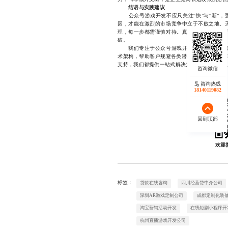
结语与实践建议
公众号游戏开发不应只关注“快”与“新”，更
因，才能在激烈的市场竞争中立于不败之地。
理，每一步都需谨慎对待。真正的创新，从来
破。
我们专注于公众号游戏开发领域多年，积累
术架构，帮助客户规避各类潜在风险。无论是H
支持，我们都提供一站式解决方案，确保项目从构思到
咨询热线
18140119082
回到顶部
欢迎
标签：
贷款在线咨询
四川经营贷中介公司
深圳AR游戏定制公司
成都定制化装
淘宝营销活动开发
在线短剧小程序开
杭州直播游戏开发公司