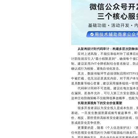
从架构设计到代码审计：构建多层次防御体
应对上述风险，不能仅靠临时补丁或事后处
计阶段就应引入“最小权限原则”，确保每个接
制。建议采用JWT令牌机制结合签名验证，防
确认或行为校验，避免自动化攻击。
其次，数据传输环节必须强制启用HTTPS
中被拦截，也无法还原真实内容。对于用户本
道具数量等核心变量，建议采用服务端统一管理
代码审计同样不可忽视。建议在每次版本迭
在漏洞。若条件允许，可引入第三方安全团队
这种主动防御策略不仅能降低事故概率，也能为
长期发展视角下的安全价值重塑
很多开发者误以为安全投入是成本负担，实
基础。一旦发生数据泄露或账号被盗事件，即
价。相反，那些坚持高标准安全建设的游戏，往
形成差异化竞争优势。
更重要的是，随着《个人信息保护法》《数
任何忽视安全规范的行为都可能面临行政处罚
力，而非额外支出，是企业走向长远发展的必然