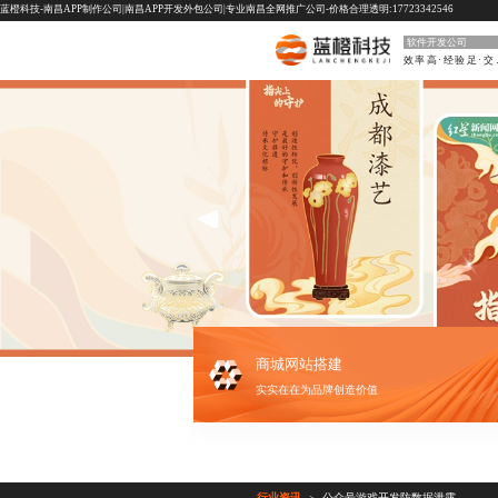
蓝橙科技-南昌APP制作公司|南昌APP开发外包公司|专业南昌全网推广公司-价格合理透明:17723342546
软件开发公司
效率
商城网站搭建
实实在在为品牌创造价值
行业资讯
公众号游戏开发防数据泄露