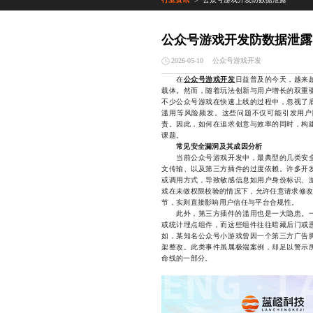
>
公众号游戏开发防数据泄露
公众号游戏开发
2026-05-10
在
公众号游戏开发
日益普及的今天，越来
载体。然而，随着玩法创新与用户增长的双重
不少公众号游戏在快速上线的过程中，忽视了
滥用等风险频发。这些问题不仅可能引发用户
责。因此，如何在追求创意与效率的同时，构
课题。
常见安全漏洞及其成因分析
当前公众号游戏开发中，最典型的几类安全
文传输、以及第三方插件的过度依赖。许多开
或调用方式，导致敏感信息如用户身份标识、
戏在未做权限校验的情况下，允许任意请求修改
节，实则直接影响用户信任与平台合规性。
此外，第三方插件的滥用也是一大隐患。一些
或统计埋点组件，而这些组件往往暗藏后门或
如，某知名公众号小游戏曾因一个第三方广告
架整改。此类事件虽属极端案例，却足以警示
命线的一部分。