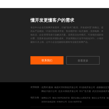
懂开发更懂客户的需求
专注中小企业互联网开发需求，打破“技术门槛高、开发成本贵”的痛点。提
供从产品规划、UI设计到技术开发、售后维护的一站式服务，支持电商、本
地生活、企业管理等多行业解决方案。采用灵活合作模式，可按项目或阶段
付费，无需承担全职技术团队成本。开发周期比行业平均缩短30%，小项目
最快15天上线，让中小企业也能轻松拥有专业级互联网产品。
联系我们
查看更多
友情链接：
优秀H5案例
南昌SCRM系统开发公司
H5游戏开发公司
成都微信交
网站UI设计公司
北京AI系统开发公司
H5广告方案
武汉活动游戏开
地区合集：
做网站公司
微信小程序定制开发
重庆企微scrm系统开发
微信公众号开发
烟
深圳H5游戏定制
H5制作公司
互动小程序开发