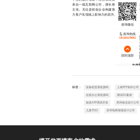
来自一线互联网公司，擅长将品牌基因融入视
主张。无论是初创企业构建第一印象，还是成
力客户实现线上影响力的跃升。17723342546
咨询热线
18140119082
回到顶部
欢迎
标签：
设备租赁系统源码
上海PPT制作公司
在线办公系统源码
测试H5案例
旅游APP系统开发
郑州标志设计公司
儿童节H5
苏州电商海报设计公司