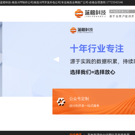
蓝橙科技-南昌APP制作公司|南昌APP开发外包公司|专业南昌全网推广公司-价格合理透明:17723342546
外包型开发公司
基
公众号定制
设计到开发一站式服务
行业资讯
高效靠谱的十佳网站开发服务商