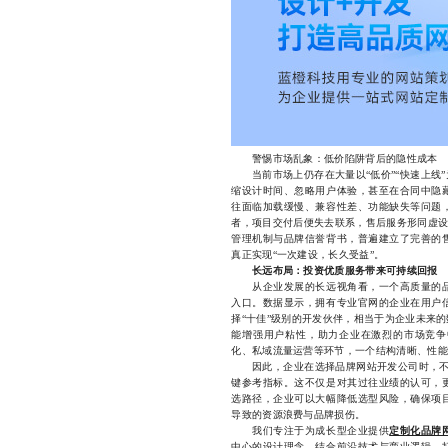
警惕市场乱象：低价陷阱背后的隐性成本
当前市场上仍存在大量以“低价”“快速上线”
缩设计时间、忽略用户体验，甚至在合同中隐
往面临加载缓慢、兼容性差、功能缺失等问题
者，项目交付后便失去联系，售后服务形同虚设
管理机制与品牌信誉背书，普遍建立了完善的
真正实现“一次建设，长久受益”。
长远布局：投资优质服务带来可持续回报
从企业发展的长远视角看，一个高质量的品
入口。数据显示，拥有专业官网的企业在用户
择“十佳”级别的开发伙伴，相当于为企业未来
能增强用户粘性，助力企业在激烈的市场竞争
化、私域流量运营等环节，一个结构清晰、性能
因此，企业在选择品牌网站开发公司时，不妨将
键参考指标。这不仅是对其过往业绩的认可，
选路径，企业可以大幅降低选型风险，确保项
导致的资源浪费与品牌损伤。
我们专注于为成长型企业提供
定制化品牌
中心的设计理念，结合前沿技术与商业逻辑，