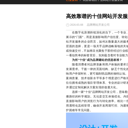
>
高效靠谱的十佳网站开发服
品牌网站开发公司
2026-05-08
在数字化浪潮持续深化的当下，一个专业、
展示的“门面”，而是直接影响用户信任度、转
站开发服务的企业而言，如何从数量庞大的服
层面的选择，更是一场关乎品牌战略落地的关
或快速交付，不如将目光聚焦于那些经过行业权
一看似简单的标签背后，实则蕴含着对专业能力
为何“十佳”成为品牌建站的优选标准？
随着消费者对品牌形象和用户体验的要求日
发展需求。千篇一律的页面结构、缺乏个性化
响用户停留时长，更可能削弱品牌的独特认知。
案例质量、技术创新水平等多个维度进行严格
往往拥有成熟的项目管理体系、专业的设计研
并通过定制化解决方案实现价值最大化。
选择一家“十佳”品牌网站开发公司，意味着
播路径的科学规划。无论是交互体验优化、内容
直接影响用户的浏览行为与转化效率。相比一
用透明化流程管理，确保开发周期可控、沟通
护困难等常见问题。