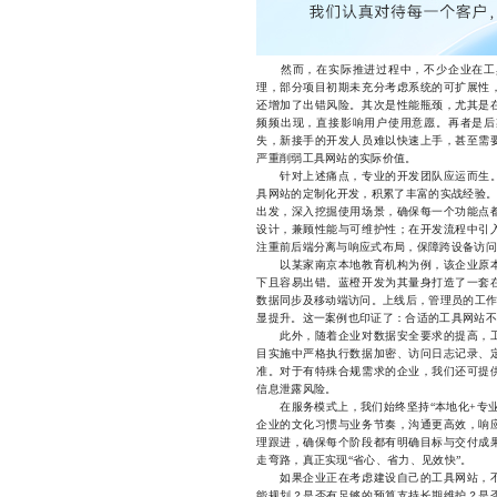
然而，在实际推进过程中，不少企业在工具
理，部分项目初期未充分考虑系统的可扩展性
还增加了出错风险。其次是性能瓶颈，尤其是
频频出现，直接影响用户使用意愿。再者是后
失，新接手的开发人员难以快速上手，甚至需
严重削弱工具网站的实际价值。
针对上述痛点，专业的开发团队应运而生。
具网站的定制化开发，积累了丰富的实战经验。
出发，深入挖掘使用场景，确保每一个功能点
设计，兼顾性能与可维护性；在开发流程中引
注重前后端分离与响应式布局，保障跨设备访问
以某家南京本地教育机构为例，该企业原本
下且容易出错。蓝橙开发为其量身打造了一套
数据同步及移动端访问。上线后，管理员的工作
显提升。这一案例也印证了：合适的工具网站不
此外，随着企业对数据安全要求的提高，工
目实施中严格执行数据加密、访问日志记录、
准。对于有特殊合规需求的企业，我们还可提
信息泄露风险。
在服务模式上，我们始终坚持“本地化+专业
企业的文化习惯与业务节奏，沟通更高效，响
理跟进，确保每个阶段都有明确目标与交付成
走弯路，真正实现“省心、省力、见效快”。
如果企业正在考虑建设自己的工具网站，不
能规划？是否有足够的预算支持长期维护？是