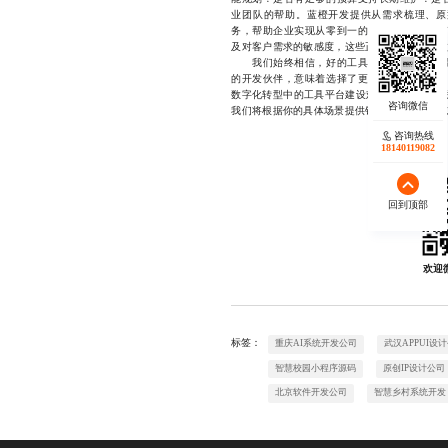
业团队的帮助。蓝橙开发提供从需求梳理、原
务，帮助企业实现从零到一的数字化突破。我
及对客户需求的敏感度，这些正是决定项目成败
我们始终相信，好的工具网站不是堆砌功能
的开发伙伴，意味着选择了更稳定的技术路径
数字化转型中的工具平台建设难题，欢迎随时联系蓝
我们将根据你的具体场景提供针对性建议与实施
咨询热线
18140119082
回到顶部
欢迎
标签：
重庆AI系统开发公司
武汉APPUI设
智慧校园小程序源码
原创IP设计公司
北京软件开发公司
智慧乡村系统开发