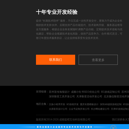
十年专业开发经验
提供 “长期技术陪伴” 服务，不仅完成一次性开发交付，更致力于成为企业长
期的技术支持伙伴。后期支持产品功能迭代、技术架构升级、服务器运维等
全方面服务，根据企业业务发展随时调整产品功能。定期提供技术巡检与优
化建议，帮助企业规避技术老化风险，保持产品竞争力。合作模式灵活，可
签订年度技术服务协议，让企业持续享受专业技术支持。
联系我们
查看更多
友情链接：
苏州宣传海报设计
成都小红书SEO优化公司
H5游戏定制公司
苏州3
深圳裂变工具开发公司
天津裂变活动开发公司
北京微信裂变活动开
地区合集：
文旅小程序开发
H5游戏开发
重庆长图模板设计
深圳AR虚拟游戏定制
H5
太原彩页设计公司
公众号定制开发公司
长沙网站建设公司
天津H5游戏定制
版权所有2014-2026 成都蓝橙互动科技有限公司
我们深耕各大