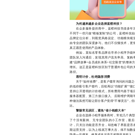
为何越来越多企业选择蓝橙科技？
在众多服务提供商中，蓝橙科技凭借多年深
不同于一些只做“模板复制”的公司，蓝橙科技
品牌定位分析，到视觉风格设定、功能模块规
由专业的团队深度参与。他们不仅懂技术，更
真正愿意使用的产品体验。
例如，某知名零售品牌在寻求小程序升级时
团队深入沟通后，发现其用户流失率高、复购
建“品牌故事+会员成长体系+社交裂变”的整体
增长。这正是蓝橙科技区别于普通外包公司的
路径。
透明计价，杜绝隐形消费
关于“如何收费”，是客户最常询问的问题之
的低价吸引客户签约，后续再以“功能扩展”“
坚持公开透明的计价模式，所有费用均基于项
服务器配置、第三方接口接入、后期维护周期
种做法虽然可能让部分客户觉得“不够灵活”，
比。
警惕常见误区，避免“省小钱赔大本”
企业在选择小程序服务商时，常犯几个典型错
了个没有案例、无专业团队的小工作室，最后
计，只关注功能是否齐全，却忽略了界面是否
期运营支持，以为上线就万事大吉，殊不知数
隐患一旦爆发，修复成本远高于初期开发投入。