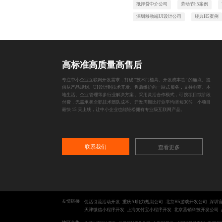
抵押贷中介公司
劳动节h5案例
深圳移动端UI设计公司
经典H5案例
高标准高质量高售后
专注中小企业互联网开发需求，打破 “技术门槛高、开发成本贵” 的痛点。提
供从产品规划、UI设计到技术开发、售后维护的一站式服务，支持电商、本
地生活、企业管理等多行业解决方案。采用灵活合作模式，可按项目或阶段
付费，无需承担全职技术团队成本。开发周期比行业平均缩短30%，小项目
最快 15 天上线，让中小企业也能轻松拥有专业级互联网产品。
联系我们
查看更多
友情链接：
促活引流活动开发
重庆AI能力规划公司
北京H5游戏开发公司
深圳
天津微信小程序开发
上海支付宝小程序开发
北京营销科技开发公司