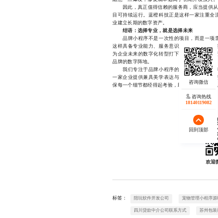
因此，真正值得信赖的服务商，应当提供从“
目可持续运行。蓝橙科技正是这样一家注重全
业建立长期的数字资产。
结语：选择专业，就是选择未来
品牌小程序不是一次性的项目，而是一项需
这样具备专业能力、服务意识和行业洞察力的
为企业未来的数字化转型打下坚实基础。当同
品牌的数字阵地。
我们专注于品牌小程序的定制化开发，拥有
一家企业提供兼具美学表达与实用价值的解决
保每一个细节都经得起考验，助力品牌实现从线上触
咨询热线
18140119082
回到顶部
欢迎
标签：
陪玩软件开发公司
宠物管理小程序源
四川贷款中介公司联系方式
苏州包装