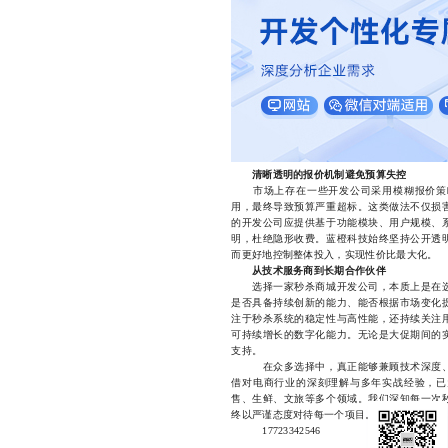
清晰透明的报价机制避免预算失控
市场上存在一些开发公司采用模糊报价策略
用，最终导致预算严重超标。这类做法不仅损
的开发公司应提供基于功能模块、用户规模、
明，杜绝隐形收费。蓝橙科技始终坚持公开透
而更好地控制整体投入，实现性价比最大化。
从技术服务商到长期合作伙伴
选择一家秒杀商城开发公司，本质上是在选
是否具备持续创新的能力、能否根据市场变化
注于秒杀系统的稳定性与高性能，还持续关注
可持续增长的数字化能力。无论是大促期间的
支持。
在众多选择中，真正能够兼顾技术深度、服
借对电商行业的深刻理解与多年实战经验，已
售、生鲜、文旅等多个领域。我们深知每一次
终以严谨态度对待每一个项目。
17723342546