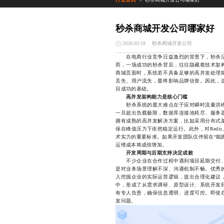
>
秒杀商城开发公司哪家好
秒杀商城开发公司
2026-02-19
在电商行业竞争日益激烈的背景下，秒杀活
而，一场成功的秒杀背后，往往隐藏着技术架
商城页面时，系统若不具备足够的高并发处理
丢失、用户流失，最终影响品牌信誉。因此，
目成功的基础。
高并发架构能力是核心门槛
秒杀系统的最大难点在于应对瞬时流量洪峰
一旦超出负载极限，数据库连接池耗尽、服务
拥有成熟的高并发解决方案，比如采用分布式
保在峰值压力下依然稳定运行。此外，对Redis、
术实力的重要标准。如果开发团队仅停留在“能
运维成本将成倍增加。
开发周期与后期支持决定成败
不少企业在合作过程中遇到项目延期交付、
是对业务场景理解不深、沟通机制不畅。优秀
入挖掘企业的实际运营逻辑，提出合理化建议
中，形成了从需求调研、原型设计、系统开发
有专人负责，确保信息透明、进度可控。即使
发问题。