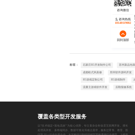
咨询热线
18140119082
回到顶部
欢迎
标签：
石家庄H5开发制作公司
苏州新品包
成都欧式风装修
郑州软件源码开发
H5游戏定制公司
H5游戏制作
流量主游戏软件开发
后勤报修系统
覆盖各类型开发服务
以“技术稳定+落地高效” 为核心优势，专注复杂业务场景互联网开发。擅长
处理高并发、多终端同步、数据可视化等难点需求，服务过零售、教育、医
疗等 10 + 行业头部企业。从架构设计到代码编写严格遵循行业规范，上线前