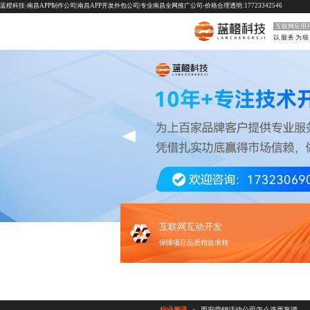
蓝橙科技-南昌APP制作公司|南昌APP开发外包公司|专业南昌全网推广公司-价格合理透明:17723342546
互联网应用
以服务为核
互联网互动开发
保障项目品质精益求精
行业资讯
西安营销活动公司怎么选更靠谱