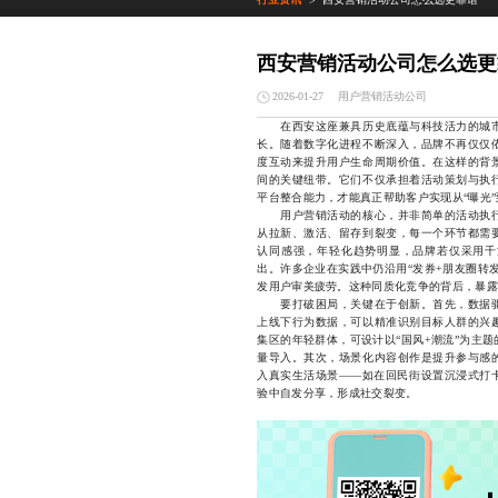
>
西安营销活动公司怎么选更
用户营销活动公司
2026-01-27
在西安这座兼具历史底蕴与科技活力的城市
长。随着数字化进程不断深入，品牌不再仅仅
度互动来提升用户生命周期价值。在这样的背
间的关键纽带。它们不仅承担着活动策划与执
平台整合能力，才能真正帮助客户实现从“曝光”
用户营销活动的核心，并非简单的活动执行
从拉新、激活、留存到裂变，每一个环节都需
认同感强，年轻化趋势明显，品牌若仅采用千
出。许多企业在实践中仍沿用“发券+朋友圈转
发用户审美疲劳。这种同质化竞争的背后，暴露
要打破困局，关键在于创新。首先，数据驱
上线下行为数据，可以精准识别目标人群的兴
集区的年轻群体，可设计以“国风+潮流”为主
量导入。其次，场景化内容创作是提升参与感
入真实生活场景——如在回民街设置沉浸式打
验中自发分享，形成社交裂变。