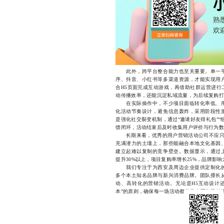
此外，跨平台整合能力也至关重要。单一平
序、抖音、小红书等多渠道资源，才能实现用
合H5页面完成互动游戏，再借助社群运营进行
动传播效率，还能沉淀私域流量，为后续复购打
在实际操作中，不少项目面临转化率低、用
化活动节奏设计，避免信息轰炸，采用阶段性
是强化社交裂变机制，通过“邀请好友得礼包”
馈闭环，活动结束后及时收集用户评价与行为数
长期来看，优秀的用户营销活动公司不应只做“
充满潜力的土壤上，那些能融合本地文化基因
建立起难以复制的竞争壁垒。数据显示，通过
提升30%以上，项目复购率增长25%，品牌影
我们专注于为西安及周边企业提供定制化的
多个本土知名品牌与新兴消费品牌。团队擅长
动、高转化的营销活动。无论是H5互动设计
本”的原则，确保每一场活动都能带来可衡量的增长。1