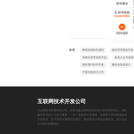
咨询热线
18140119082
欢迎
回到顶部
标签：
模拟游戏软件源码
园区管理系统开发
智能化管理系统开发
南昌公众号海报
服务预约软件开发
餐饮包装袋设计
平面包装设计公司
互联网技术开发公司
专业的技术营销开发公司，业务涵盖全类型技术开发与宣传物料设计。团队
兼具技术实力与设计素养，一对一适配多行业需求，从需求分析到落地交付
全程跟进，以可靠技术保障产品稳定，用优质设计强化品牌宣传，助力企业
在市场中脱颖而出