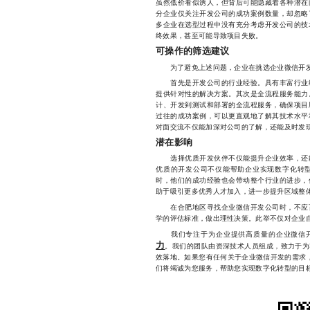
虽然低价看似诱人，但背后可能隐藏着各种潜在
分企业仅关注开发公司的成功案例数量，却忽略
多企业在选型过程中没有充分考虑开发公司的技
终效果，甚至可能导致项目失败。
可操作的筛选建议
为了避免上述问题，企业在挑选企业微信开发
首先是开发公司的行业经验。具有丰富行业经
提供针对性的解决方案。其次是全流程服务能力
计、开发到测试和部署的全流程服务，确保项目
过往的成功案例，可以更直观地了解其技术水平
对面交流不仅能加深对公司的了解，还能及时发
潜在影响
选择优质开发伙伴不仅能提升企业效率，还能
优质的开发公司不仅能帮助企业实现数字化转
时，他们的成功经验也会带动整个行业的进步，
助于吸引更多优秀人才加入，进一步提升区域整
在合肥地区寻找企业微信开发公司时，不应盲
学的评估标准，做出理性决策。此举不仅对企业
我们专注于为企业提供高质量的企业微信开
力
。我们的团队由资深技术人员组成，致力于为
效落地。如果您有任何关于企业微信开发的需求，欢迎
们将竭诚为您服务，帮助您实现数字化转型的目