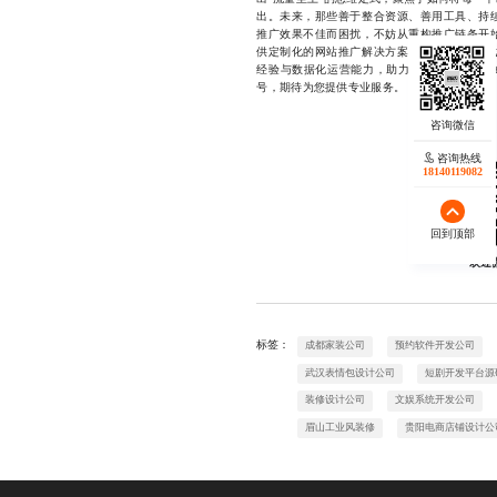
出。未来，那些善于整合资源、善用工具、持
推广效果不佳而困扰，不妨从重构推广链条开
供定制化的网站推广解决方案，涵盖从策略规
经验与数据化运营能力，助力客户实现降本增效。
号，期待为您提供专业服务。
咨询热线
18140119082
回到顶部
欢迎
标签：
成都家装公司
预约软件开发公司
武汉表情包设计公司
短剧开发平台源
装修设计公司
文娱系统开发公司
眉山工业风装修
贵阳电商店铺设计公