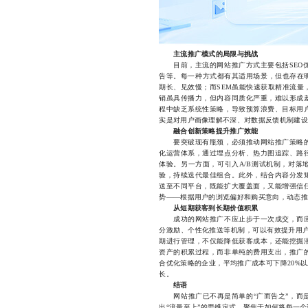
主流推广模式的局限与挑战
目前，主流的网站推广方式主要包括SEO优
告等。每一种方式都有其适用场景，但也存在明
期长、见效慢；而SEM虽能快速获取精准流量
销虽具传播力，但内容同质化严重，难以形成
程中缺乏系统性策略，导致预算浪费、目标用
实是对用户画像理解不深、对数据反馈机制建设
融合创新策略提升推广效能
要突破现有瓶颈，必须推动网站推广策略的
化运营体系，通过埋点分析、热力图追踪、路
体验。另一方面，可引入A/B测试机制，对落
验，持续迭代最佳组合。此外，结合内容分发
送至不同平台，既能扩大覆盖面，又能增强信
势——根据用户的浏览偏好和购买意向，动态推
从短期获客到长期价值积累
成功的网站推广不应止步于一次成交，而应
分激励、个性化推送等机制，可以有效提升用户
期进行管理，不仅能降低获客成本，还能挖掘
资产的积累过程，而非单纯的费用支出，推广
合优化策略的企业，平均推广成本可下降20%
长。
结语
网站推广已不再是简单的“广而告之”，而是
出“流量至上”的思维定式，聚焦于如何将每一