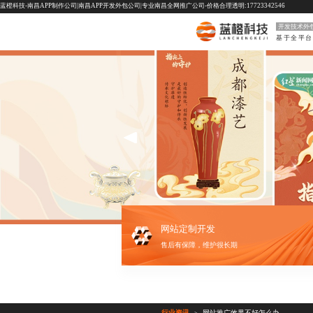
蓝橙科技-南昌APP制作公司|南昌APP开发外包公司|专业南昌全网推广公司-价格合理透明:17723342546
开发技术外
网站定制开发
售后有保障，维护很长期
行业资讯
网站推广效果不好怎么办