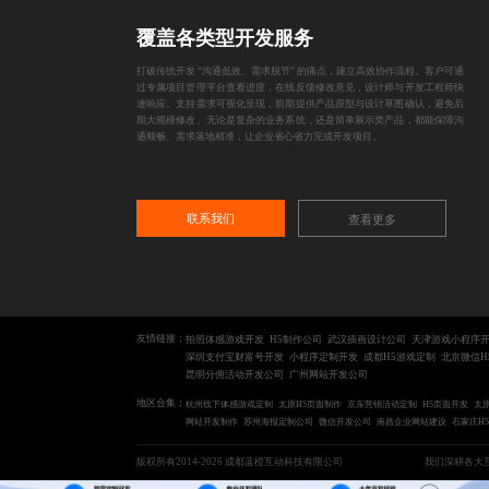
覆盖各类型开发服务
打破传统开发 “沟通低效、需求脱节” 的痛点，建立高效协作流程。客户可通
过专属项目管理平台查看进度，在线反馈修改意见，设计师与开发工程师快
速响应。支持需求可视化呈现，前期提供产品原型与设计草图确认，避免后
期大规模修改。无论是复杂的业务系统，还是简单展示类产品，都能保障沟
通顺畅、需求落地精准，让企业省心省力完成开发项目。
联系我们
查看更多
友情链接：
拍照体感游戏开发
H5制作公司
武汉插画设计公司
天津游戏小程序
深圳支付宝财富号开发
小程序定制开发
成都H5游戏定制
北京微信H
昆明分佣活动开发公司
广州网站开发公司
地区合集：
杭州线下体感游戏定制
太原H5页面制作
京东营销活动定制
H5页面开发
太
网站开发制作
苏州海报定制公司
微信开发公司
南昌企业网站建设
石家庄H
版权所有2014-2026 成都蓝橙互动科技有限公司
我们深耕各大