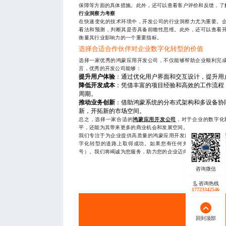
保障等方面的具体措施。此外，还可以查看客户评价和反馈，了
行业洞察力考察
在快速变化的技术环境中，开发公司的行业洞察力尤为重要。
看法和预测，判断其是否具备前瞻性思维。此外，还可以查看
衡量其行业影响力的一个重要指标。
选择合适合作伙伴对企业数字化转型的价值
选择一家优秀的鸿蒙应用开发公司，不仅能够帮助企业顺利完
言，优秀的开发公司能够：
提升用户体验
：通过优化用户界面和交互设计，提升用
降低开发成本
：凭借丰富的项目经验和高效的工作流程
周期。
推动业务创新
：借助鸿蒙系统的分布式架构和多设备协
新，开拓新的市场空间。
总之，选择一家合适的
鸿蒙应用开发公司
，对于企业的数字化
平，还能为其带来更多的商业机会和发展空间。
我们专注于为企业提供高质量的鸿蒙应用开发服务，拥有一支
字化转型的道路上取得成功。如果您有任何关于鸿蒙应用开发的需
号）。我们将竭诚为您服务，助力您的企业迈向新的高度。
— THE END
咨询热线
17723342546
服务
回到顶部