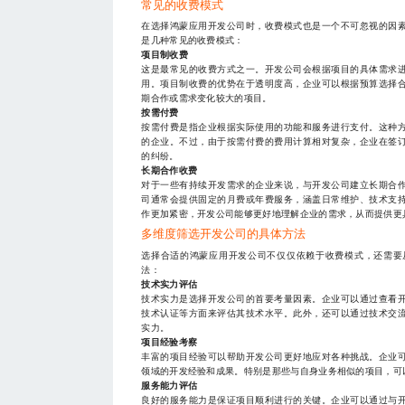
常见的收费模式
在选择鸿蒙应用开发公司时，收费模式也是一个不可忽视的因
是几种常见的收费模式：
项目制收费
这是最常见的收费方式之一。开发公司会根据项目的具体需求
用。项目制收费的优势在于透明度高，企业可以根据预算选择
期合作或需求变化较大的项目。
按需付费
按需付费是指企业根据实际使用的功能和服务进行支付。这种
的企业。不过，由于按需付费的费用计算相对复杂，企业在签
的纠纷。
长期合作收费
对于一些有持续开发需求的企业来说，与开发公司建立长期合
司通常会提供固定的月费或年费服务，涵盖日常维护、技术支
作更加紧密，开发公司能够更好地理解企业的需求，从而提供更
多维度筛选开发公司的具体方法
选择合适的鸿蒙应用开发公司不仅仅依赖于收费模式，还需要
法：
技术实力评估
技术实力是选择开发公司的首要考量因素。企业可以通过查看
技术认证等方面来评估其技术水平。此外，还可以通过技术交
实力。
项目经验考察
丰富的项目经验可以帮助开发公司更好地应对各种挑战。企业
领域的开发经验和成果。特别是那些与自身业务相似的项目，可
服务能力评估
良好的服务能力是保证项目顺利进行的关键。企业可以通过与