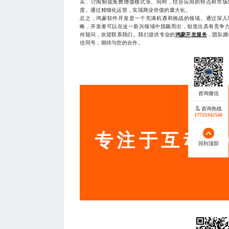
买、订阅制或免费增值模式等。同时，结合应用的特点和市场
度。通过精细化运营，实现商业价值的最大化。
总之，鸿蒙软件开发是一个充满机遇和挑战的领域。通过深入
略，开发者可以在这一新兴领域中脱颖而出，创造出具有竞争
何疑问，欢迎联系我们。我们提供专业的
鸿蒙开发服务
，团队拥
信同号，期待与您的合作。
— THE END
服务
咨询热线
17723342546
专注于互动营
回到顶部