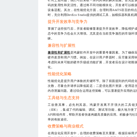
针对上述问题，我们可以采取一系列具体的解决措施。首先是
码的复用性和灵活性。通过将不同功能模块化，开发者可以根
设备适配。其次，在性能优化方面，合理利用ArkTS语言的
时，充分利用DevEco Studio提供的调试工具，如模拟器和
提升开发效率与竞争力
掌握了这些技巧后，开发者能够显著提升开发效率，降低维护
态中的竞争力也会大大增强。尤其是在当前竞争激烈的市场环
睐。
兼容性与扩展性
兼容性和扩展性
是鸿蒙软件开发中的重要考量因素。为了确保
硬件差异和用户习惯。例如，在设计用户界面时，应尽量采用
考虑到未来可能的硬件升级或功能扩展，开发者应在设计初期
化。
性能优化策略
性能优化是提升用户体验的关键环节。除了前面提到的代码优
次数，尽量合并请求以降低延迟；二是优化图片资源，使用适
内存泄漏问题。通过综合运用这些策略，可以显著提升应用的运
工具链与生态支持
工欲善其事，必先利其器。鸿蒙开发离不开强大的工具链支持。D
（IDE），集成了代码编辑、调试、测试等功能，极大地方便
API和组件库，帮助开发者快速构建高质量的应用。积极参与
率的有效途径。
收费策略与商业模式
在商业化应用开发中，合理的收费策略至关重要。根据目标用