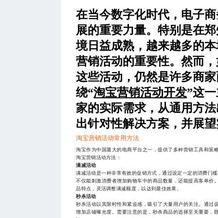
在当今数字化时代，电子商
展的重要力量。特别是在郑
境日益成熟，越来越多的本
营销活动的重要性。然而，
这些活动，仍然是许多商家
绕“
淘宝营销活动开发
”这
家的实际需求，从通用方法
出针对性解决方案，并展望
淘宝营销活动常用方法
淘宝作为中国最大的电商平台之一，提供了多种营销工具和策
淘宝营销活动方法：
满减活动
满减活动是一种非常有效的促销方式，通过设定一定的消费门槛，
不仅能刺激消费者增加购物车中的商品数量，还能提高客单价
品特点，灵活调整满减额度，以达到最佳效果。
秒杀活动
秒杀活动以其限时性和紧迫感，吸引了大量用户的关注。通过
增加店铺曝光度。需要注意的是，秒杀商品的选择至关重要，