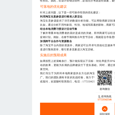
性价比。因此，在设计营销活动时，必须充分考虑这些因素，避
可落地的优化建议
针对上述问题，以下是一些可操作性强的优化建议：
利用淘宝生意参谋进行精准人群定位
淘宝生意参谋提供了详尽的数据分析功能，可以帮助商家识别
比如，通过分析不同年龄段、性别、地域等因素的影响，商家可
结合本地消费习惯设计活动节奏
了解并尊重本地消费者的喜好是成功的关键。郑州商家可以结
促销计划。例如，在春节期间推出年货节活动，既能迎合市场需
加强跨平台合作与资源整合
除了淘宝平台内部的资源外，商家还可以寻求与其他社交媒体
道进行预热宣传，吸引更多流量进入淘宝店铺。
实施后的预期成果
如果按照上述策略执行，预计能实现以下目标：转化率提升20%
动的效果，更能为长期的品牌建设打下坚实基础。同时，通过
展空间。
我们专注于为郑州本地商家提供全方位的淘宝营销服务，包括
广。我们的团队拥有丰富的实战经验，致力于帮助每一个客户
或疑问，欢迎随时联系我们，电话：17723342546（微信同号
— THE END
咨询热线
17723342546
服务
回到顶部